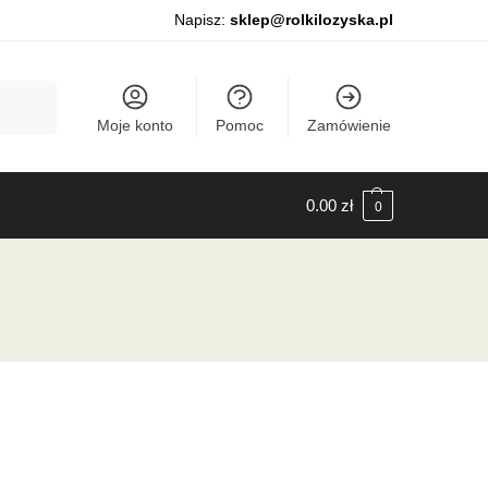
Napisz:
sklep@rolkilozyska.pl
Szukaj
Moje konto
Pomoc
Zamówienie
0.00
zł
0