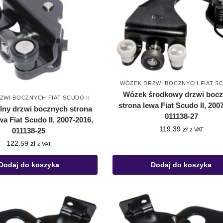
WÓZEK DRZWI BOCZNYCH FIAT SC
Wózek środkowy drzwi boc
ZWI BOCZNYCH FIAT SCUDO II
strona lewa Fiat Scudo II, 200
lny drzwi bocznych strona
011138-27
wa Fiat Scudo II, 2007-2016,
119.39
zł
z VAT
011138-25
122.59
zł
z VAT
Dodaj do koszyka
Dodaj do koszyka