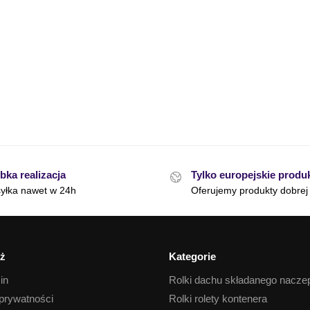
bka realizacja
Tylko europejskie produ
yłka nawet w 24h
Oferujemy produkty dobrej 
ż
Kategorie
in
Rolki dachu składanego nacze
 prywatności
Rolki rolety kontenera