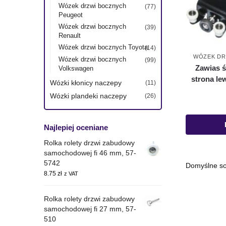
Wózek drzwi bocznych
(77)
Peugeot
Wózek drzwi bocznych
(39)
Renault
Wózek drzwi bocznych Toyota
(14)
WÓZEK DR
Wózek drzwi bocznych
(99)
Zawias 
Volkswagen
strona lew
Wózki kłonicy naczepy
(11)
Wózki plandeki naczepy
(26)
Najlepiej oceniane
Rolka rolety drzwi zabudowy
samochodowej fi 46 mm, 57-
5742
8.75
zł
z VAT
Rolka rolety drzwi zabudowy
samochodowej fi 27 mm, 57-
510