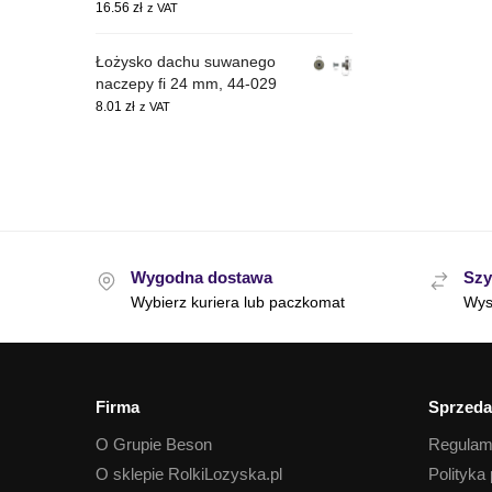
16.56
zł
z VAT
Łożysko dachu suwanego
naczepy fi 24 mm, 44-029
8.01
zł
z VAT
Wygodna dostawa
Szy
Wybierz kuriera lub paczkomat
Wys
Firma
Sprzeda
O Grupie Beson
Regulam
O sklepie RolkiLozyska.pl
Polityka