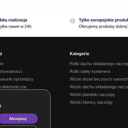
bka realizacja
Tylko europejskie produ
yłka nawet w 24h
Oferujemy produkty dobrej 
ż
Kategorie
in
Rolki dachu składanego nacze
 prywatności
Rolki rolety kontenera
arunki sprzedaży
Wózki drzwi bocznych samoc
i elektroniczne
Wózki dachu składanego nacz
 towaru
Wózki plandeki naczepy
Wózki kłonicy naczepy
Akceptuj