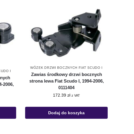
WÓZEK DRZWI BOCZNYCH FIAT SCUDO I
CUDO I
Zawias środkowy drzwi bocznych
znych
strona lewa Fiat Scudo I, 1994-2006,
4-2006,
0111404
172.39
zł
z VAT
Dodaj do koszyka