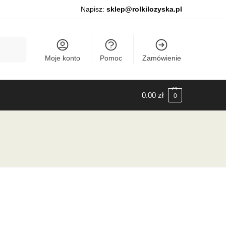
Napisz:
sklep@rolkilozyska.pl
Szukaj
Moje konto
Pomoc
Zamówienie
0.00
zł
0