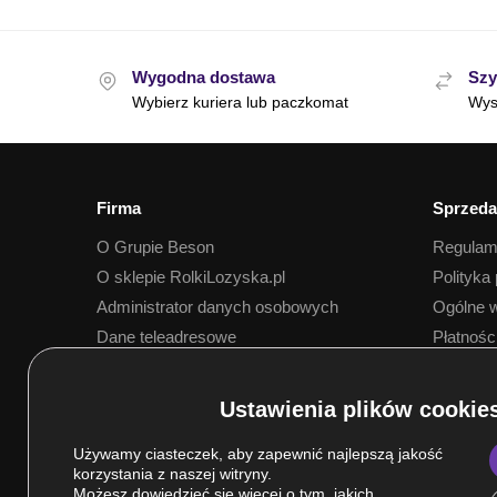
Wygodna dostawa
Szy
Wybierz kuriera lub paczkomat
Wys
Firma
Sprzeda
O Grupie Beson
Regulam
O sklepie RolkiLozyska.pl
Polityka
Administrator danych osobowych
Ogólne w
Dane teleadresowe
Płatnośc
Dostawa
Używamy ciasteczek, aby zapewnić najlepszą jakość
korzystania z naszej witryny.
Możesz dowiedzieć się więcej o tym, jakich