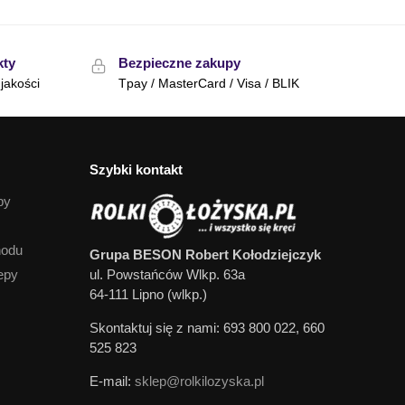
kty
Bezpieczne zakupy
jakości
Tpay / MasterCard / Visa / BLIK
Szybki kontakt
py
hodu
Grupa BESON Robert Kołodziejczyk
epy
ul. Powstańców Wlkp. 63a
64-111 Lipno (wlkp.)
Skontaktuj się z nami: 693 800 022, 660
525 823
E-mail:
sklep@rolkilozyska.pl