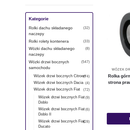
Kategorie
Rolki dachu składanego
(32)
naczepy
Rolki rolety kontenera
(33)
Wózki dachu składanego
(8)
naczepy
Wózki drzwi bocznych
(547)
samochodu
WÓZEK DR
Rolka gór
Wózek drzwi bocznych Citroen
(74)
strona praw
Wózek drzwi bocznych Dacia
(4)
Wózek drzwi bocznych Fiat
(72)
Wózek drzwi bocznych Fiat
(9)
Doblo
Wózek drzwi bocznych Fiat
(6)
Doblo II
Wózek drzwi bocznych Fiat
(28)
Ducato