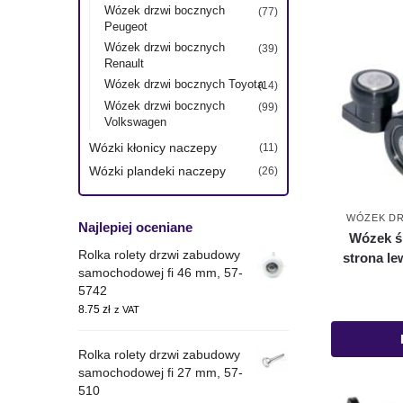
Wózek drzwi bocznych
(77)
Peugeot
Wózek drzwi bocznych
(39)
Renault
Wózek drzwi bocznych Toyota
(14)
Wózek drzwi bocznych
(99)
Volkswagen
Wózki kłonicy naczepy
(11)
Wózki plandeki naczepy
(26)
WÓZEK DR
Najlepiej oceniane
Wózek ś
Rolka rolety drzwi zabudowy
strona le
samochodowej fi 46 mm, 57-
5742
8.75
zł
z VAT
Rolka rolety drzwi zabudowy
samochodowej fi 27 mm, 57-
510