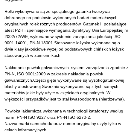
Rolki wykonywane są ze specjalnego gatunku tworzywa
dobranego na podstawie wykonanych badań materiałowych
oryginalnych rolek różnych producentów. Gatunek I, posiadające
atest PZH i spełniające wymagania dyrektywy Unii Europejskiej nr
2002/72/WE, wykonane w systemie zarządzania jakością ISO
9001 14001, PN-N 18001.Stosowane łożyska wykonane są o
dwie klasy jakościowe wyżej od podstawowych chińskich łożysk
stosowanych w zamiennikach.
Nakładanie powłok galwanicznych: system zarządzania zgodnie z
PN-N, ISO 9001:2009 w zakresie nakładania powłok
galwanicznych.Części gięte wykonywane są wysokogatunkowej
blachy atestowanej.Sworznie wykonywane są z tych samych
materiałów jakie były użyte w częściach oryginalnych. W
większości przypadków jest to stal kwasoodporna (nierdzewna).
Powłoka lakiernicza wykonana w technologii kataforezy według
norm: PN-N ISO 9227 oraz PN-N ISO 6270-2.
Nazwa marki samochodu oraz numer oryginalny użyty tylko w
celach informacyjnych.