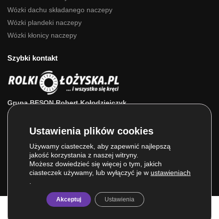
Wózki dachu składanego naczepy
Wózki plandeki naczepy
Wózki kłonicy naczepy
Szybki kontakt
Grupa BESON Robert Kołodziejczyk
ul. Powstańców Wlkp. 63a
64-111 Lipno (wlkp.)
Skontaktuj się z nami: 693 800 022, 660 525 823
Używamy ciasteczek, aby zapewnić najlepszą
jakość korzystania z naszej witryny.
E-mail:
sklep@rolkilozyska.pl
Możesz dowiedzieć się więcej o tym, jakich
ciasteczek używamy, lub wyłączyć je w
ustawieniach
.
Akceptuj
Ustawienia
© Grupa BESON 2025. Wszelkie prawa zastrzeżone.