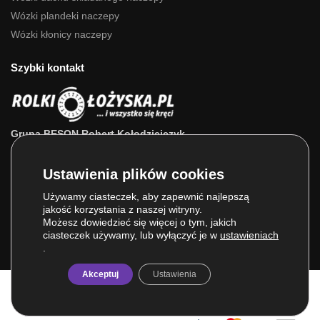
Wózki plandeki naczepy
Wózki kłonicy naczepy
Szybki kontakt
Grupa BESON Robert Kołodziejczyk
ul. Powstańców Wlkp. 63a
64-111 Lipno (wlkp.)
Skontaktuj się z nami: 693 800 022, 660 525 823
Używamy ciasteczek, aby zapewnić najlepszą
jakość korzystania z naszej witryny.
E-mail:
sklep@rolkilozyska.pl
Możesz dowiedzieć się więcej o tym, jakich
ciasteczek używamy, lub wyłączyć je w
ustawieniach
.
Akceptuj
Ustawienia
© Grupa BESON 2025. Wszelkie prawa zastrzeżone.