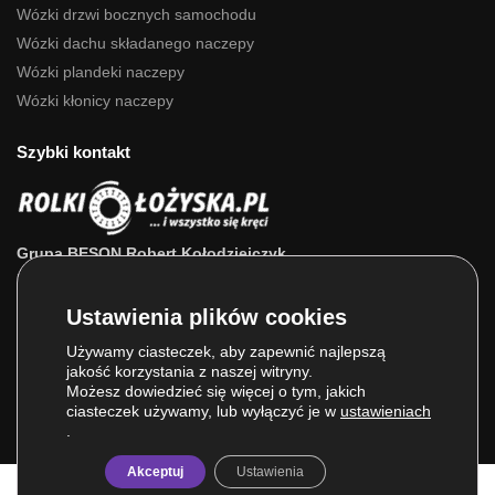
Wózki drzwi bocznych samochodu
Wózki dachu składanego naczepy
Wózki plandeki naczepy
Wózki kłonicy naczepy
Szybki kontakt
Grupa BESON Robert Kołodziejczyk
ul. Powstańców Wlkp. 63a
64-111 Lipno (wlkp.)
Skontaktuj się z nami: 693 800 022, 660 525 823
Używamy ciasteczek, aby zapewnić najlepszą
jakość korzystania z naszej witryny.
E-mail:
sklep@rolkilozyska.pl
Możesz dowiedzieć się więcej o tym, jakich
ciasteczek używamy, lub wyłączyć je w
ustawieniach
.
Akceptuj
Ustawienia