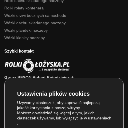
Rolki dachu składanego naczepy
Rolki rolety kontenera
Wózki drzwi bocznych samochodu
Wózki dachu składanego naczepy
Wózki plandeki naczepy
Wózki kłonicy naczepy
Szybki kontakt
Grupa BESON Robert Kołodziejczyk
ul. Powstańców Wlkp. 63a
64-111 Lipno (wlkp.)
Skontaktuj się z nami: 693 800 022, 660 525 823
Używamy ciasteczek, aby zapewnić najlepszą
jakość korzystania z naszej witryny.
E-mail:
sklep@rolkilozyska.pl
Możesz dowiedzieć się więcej o tym, jakich
ciasteczek używamy, lub wyłączyć je w
ustawieniach
.