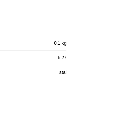
0.1 kg
fi 27
stal