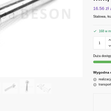
16.56
zł
Stalowa, ło
168 w m
Duża dostę
Wygodna 
realizac
transpor