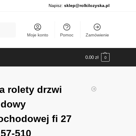
Napisz:
sklep@rolkilozyska.pl
Szukaj
Moje konto
Pomoc
Zamówienie
0.00
zł
0
a rolety drzwi
udowy
chodowej fi 27
57-510