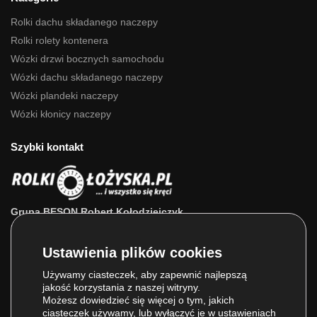
Rolki dachu składanego naczepy
Rolki rolety kontenera
Wózki drzwi bocznych samochodu
Wózki dachu składanego naczepy
Wózki plandeki naczepy
Wózki kłonicy naczepy
Szybki kontakt
Grupa BESON Robert Kołodziejczyk
ul. Powstańców Wlkp. 63a
64-111 Lipno (wlkp.)
Skontaktuj się z nami: 693 800 022, 660 525 823
Używamy ciasteczek, aby zapewnić najlepszą
jakość korzystania z naszej witryny.
E-mail:
sklep@rolkilozyska.pl
Możesz dowiedzieć się więcej o tym, jakich
ciasteczek używamy, lub wyłączyć je w
ustawieniach