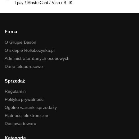
Tpay / MasterCard / Visa / BLIK
Firma
O Grupie Beson
O sklepie RolkiLozyska.pl
Administrator danych osobowych
Dane teleadresowe
Sprzedaż
Regulamin
Polityka prywatności
Ogólne warunki sprzedaży
Płatności elektroniczne
Dostawa towaru
Kategorie