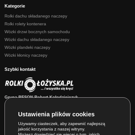
Kategorie
Rolki dachu składanego naczepy
Rolki rolety kontenera
Wózki drzwi bocznych samochodu
Wózki dachu składanego naczepy
Wózki plandeki naczepy
Wózki kłonicy naczepy
Szybki kontakt
Grupa BESON Robert Kołodziejczyk
ul. Powstańców Wlkp. 63a
64-111 Lipno (wlkp.)
Skontaktuj się z nami: 693 800 022, 660 525 823
Używamy ciasteczek, aby zapewnić najlepszą
jakość korzystania z naszej witryny.
E-mail:
sklep@rolkilozyska.pl
Możesz dowiedzieć się więcej o tym, jakich