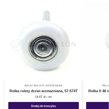
ROLKI ROLETY KONTENERA
ROL
Rolka rolety drzwi wzmacniana, 57-574T
Rolka fi 46 
14.67
zł
z VAT
Dodaj do koszyka