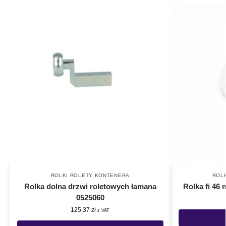
ROLKI ROLETY KONTENERA
ROL
Rolka dolna drzwi roletowych łamana
Rolka fi 46 
0525060
125.37
zł
z VAT