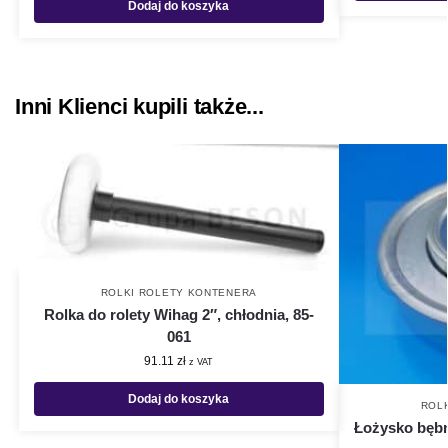
Dodaj do koszyka
Inni Klienci kupili także...
ROLKI ROLETY KONTENERA
Rolka do rolety Wihag 2″, chłodnia, 85-
061
91.11
zł
z VAT
Dodaj do koszyka
ROL
Łożysko bębn