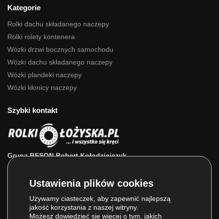
Kategorie
Rolki dachu składanego naczepy
Rolki rolety kontenera
Wózki drzwi bocznych samochodu
Wózki dachu składanego naczepy
Wózki plandeki naczepy
Wózki kłonicy naczepy
Szybki kontakt
Grupa BESON Robert Kołodziejczyk
ul. Powstańców Wlkp. 63a
64-111 Lipno (wlkp.)
Skontaktuj się z nami: 693 800 022, 660 525 823
Używamy ciasteczek, aby zapewnić najlepszą
jakość korzystania z naszej witryny.
E-mail:
sklep@rolkilozyska.pl
Możesz dowiedzieć się więcej o tym, jakich