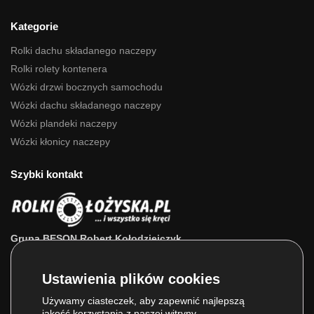
Kategorie
Rolki dachu składanego naczepy
Rolki rolety kontenera
Wózki drzwi bocznych samochodu
Wózki dachu składanego naczepy
Wózki plandeki naczepy
Wózki kłonicy naczepy
Szybki kontakt
Grupa BESON Robert Kołodziejczyk
ul. Powstańców Wlkp. 63a
64-111 Lipno (wlkp.)
Skontaktuj się z nami: 693 800 022, 660 525 823
Używamy ciasteczek, aby zapewnić najlepszą
jakość korzystania z naszej witryny.