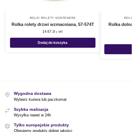
ROLKI ROLETY KONTENERA
ROL
Rolka rolety drzwi wzmacniana, 57-574T
Rolka doln
14.67
zł
z VAT
Dodaj do koszyka
Wygodna dostawa
Wybierz kuriera lub paczkomat
Szybka realizacja
Wysyłka nawet w 24h
Tylko europejskie produkty
Oferujemy produkty dobrej jakości