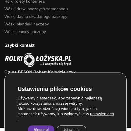
Rolki rolety kontenera
Wózki drzwi bocznych samochodu
Wózki dachu składanego naczepy
Wózki plandeki naczepy
Wózki kłonicy naczepy
Szybki kontakt
Grupa BESON Robert Kołodziejczyk
ul. Powstańców Wlkp. 63a
64-111 Lipno (wlkp.)
Skontaktuj się z nami: 693 800 022, 660 525 823
Używamy ciasteczek, aby zapewnić najlepszą
jakość korzystania z naszej witryny.
E-mail:
sklep@rolkilozyska.pl
Możesz dowiedzieć się więcej o tym, jakich
ciasteczek używamy, lub wyłączyć je w
ustawieniach
.
Akceptuj
Ustawienia