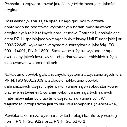
Pozwala to zagwarantować jakość części dorównującą jakości
oryginału.
Rolki wykonywane są ze specjalnego gatunku tworzywa
dobranego na podstawie wykonanych badań materiałowych
oryginalnych rolek różnych producentów. Gatunek I, posiadające
atest PZH i spełniające wymagania dyrektywy Unii Europejskiej nr
2002/72/WE, wykonane w systemie zarządzania jakością ISO
9001 14001, PN-N 18001.Stosowane łożyska wykonane są o
dwie klasy jakościowe wyżej od podstawowych chińskich łożysk
stosowanych w zamiennikach.
Nakładanie powłok galwanicznych: system zarządzania zgodnie z
PN-N, ISO 9001:2009 w zakresie nakładania powłok
galwanicznych.Części gięte wykonywane są wysokogatunkowej
blachy atestowanej.Sworznie wykonywane są z tych samych
materiałów jakie były użyte w częściach oryginalnych. W
większości przypadków jest to stal kwasoodporna (nierdzewna).
Powłoka lakiernicza wykonana w technologii kataforezy według
norm: PN-N ISO 9227 oraz PN-N ISO 6270-2.