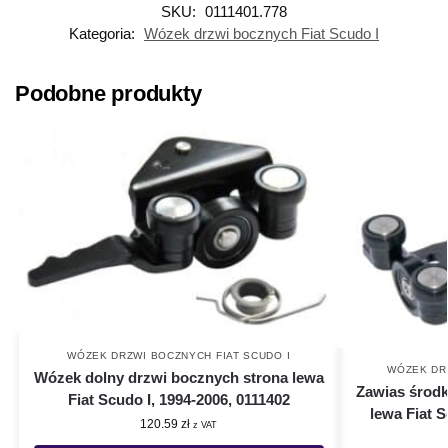
SKU:
0111401.778
Kategoria:
Wózek drzwi bocznych Fiat Scudo I
Podobne produkty
WÓZEK DRZWI BOCZNYCH FIAT SCUDO I
WÓZEK DR
Wózek dolny drzwi bocznych strona lewa
Zawias środ
Fiat Scudo I, 1994-2006, 0111402
lewa Fiat S
120.59
zł
z VAT