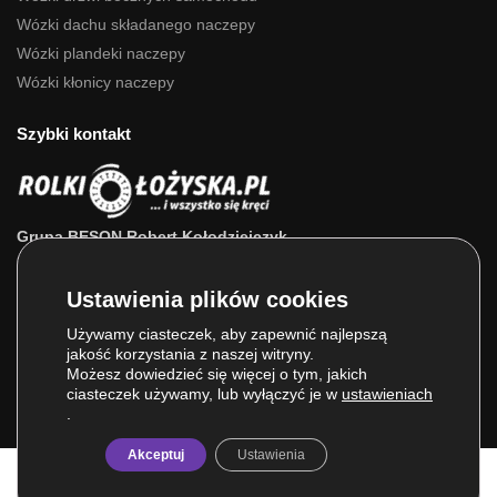
Wózki dachu składanego naczepy
Wózki plandeki naczepy
Wózki kłonicy naczepy
Szybki kontakt
Grupa BESON Robert Kołodziejczyk
ul. Powstańców Wlkp. 63a
64-111 Lipno (wlkp.)
Skontaktuj się z nami: 693 800 022, 660 525 823
Używamy ciasteczek, aby zapewnić najlepszą
jakość korzystania z naszej witryny.
E-mail:
sklep@rolkilozyska.pl
Możesz dowiedzieć się więcej o tym, jakich
ciasteczek używamy, lub wyłączyć je w
ustawieniach
.
Akceptuj
Ustawienia
© Grupa BESON 2025. Wszelkie prawa zastrzeżone.