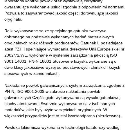
laboratoria kontroli powłok oraz wystawiają certyfikaty
gwarantujące wykonanie usługi zgodnie z odpowiednimi normami.
Pozwala to zagwarantować jakość części dorównującą jakości
oryginału.
Rolki wykonywane są ze specjalnego gatunku tworzywa
dobranego na podstawie wykonanych badań materiałowych
oryginalnych rolek różnych producentów. Gatunek I, posiadające
atest PZH i spełniające wymagania dyrektywy Unii Europejskiej nr
2002/72/WE, wykonane w systemie zarządzania jakością ISO
9001 14001, PN-N 18001.Stosowane łożyska wykonane są o
dwie klasy jakościowe wyżej od podstawowych chińskich łożysk
stosowanych w zamiennikach.
Nakładanie powłok galwanicznych: system zarządzania zgodnie z
PN-N, ISO 9001:2009 w zakresie nakładania powłok
galwanicznych.Części gięte wykonywane są wysokogatunkowej
blachy atestowanej.Sworznie wykonywane są z tych samych
materiałów jakie były użyte w częściach oryginalnych. W
większości przypadków jest to stal kwasoodporna (nierdzewna).
Powłoka lakiernicza wykonana w technologii kataforezy według