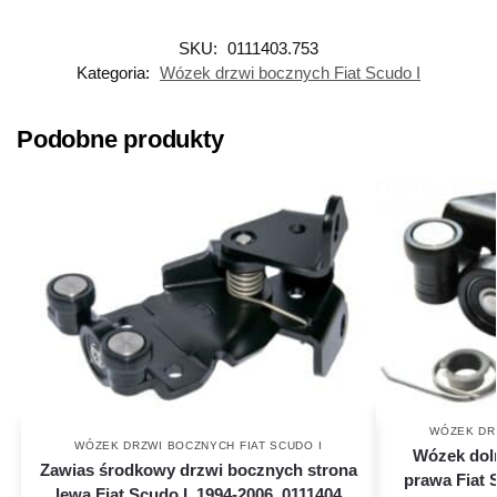
SKU:
0111403.753
Kategoria:
Wózek drzwi bocznych Fiat Scudo I
Podobne produkty
WÓZEK DR
WÓZEK DRZWI BOCZNYCH FIAT SCUDO I
Wózek dol
Zawias środkowy drzwi bocznych strona
prawa Fiat 
lewa Fiat Scudo I, 1994-2006, 0111404