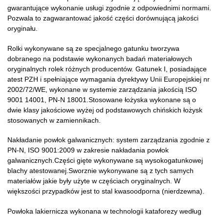
gwarantujące wykonanie usługi zgodnie z odpowiednimi normami.
Pozwala to zagwarantować jakość części dorównującą jakości
oryginału.
Rolki wykonywane są ze specjalnego gatunku tworzywa
dobranego na podstawie wykonanych badań materiałowych
oryginalnych rolek różnych producentów. Gatunek I, posiadające
atest PZH i spełniające wymagania dyrektywy Unii Europejskiej nr
2002/72/WE, wykonane w systemie zarządzania jakością ISO
9001 14001, PN-N 18001.Stosowane łożyska wykonane są o
dwie klasy jakościowe wyżej od podstawowych chińskich łożysk
stosowanych w zamiennikach.
Nakładanie powłok galwanicznych: system zarządzania zgodnie z
PN-N, ISO 9001:2009 w zakresie nakładania powłok
galwanicznych.Części gięte wykonywane są wysokogatunkowej
blachy atestowanej.Sworznie wykonywane są z tych samych
materiałów jakie były użyte w częściach oryginalnych. W
większości przypadków jest to stal kwasoodporna (nierdzewna).
Powłoka lakiernicza wykonana w technologii kataforezy według