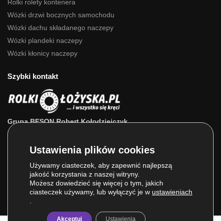
Rolki rolety kontenera
Wózki drzwi bocznych samochodu
Wózki dachu składanego naczepy
Wózki plandeki naczepy
Wózki kłonicy naczepy
Szybki kontakt
Grupa BESON Robert Kołodziejczyk
ul. Powstańców Wlkp. 63a
64-111 Lipno (wlkp.)
Skontaktuj się z nami: 693 800 022, 660 525 823
Używamy ciasteczek, aby zapewnić najlepszą
jakość korzystania z naszej witryny.
E-mail:
sklep@rolkilozyska.pl
Możesz dowiedzieć się więcej o tym, jakich
ciasteczek używamy, lub wyłączyć je w
ustawieniach
.
Akceptuj
Ustawienia