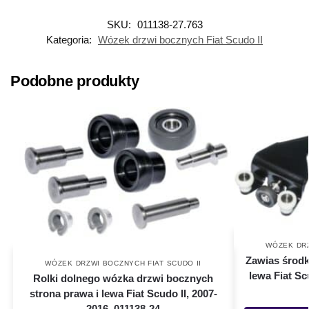
SKU:
011138-27.763
Kategoria:
Wózek drzwi bocznych Fiat Scudo II
Podobne produkty
WÓZEK DRZ
Zawias środ
WÓZEK DRZWI BOCZNYCH FIAT SCUDO II
lewa Fiat Sc
Rolki dolnego wózka drzwi bocznych
strona prawa i lewa Fiat Scudo II, 2007-
2016, 011138-24