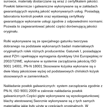
surowce, materiały dostarczane są wraz z certyfikatem jakości.
Powłoki lakiernicze i galwaniczne wykonywane są w zakładach
gwarantujących wysoką jakość wykonywanych usług. Posiadają
laboratoria kontroli powłok oraz wystawiają certyfikaty
gwarantujące wykonanie usługi zgodnie z odpowiednimi normami.
Pozwala to zagwarantować jakość części dorównującą jakości
oryginału.
Rolki wykonywane są ze specjalnego gatunku tworzywa
dobranego na podstawie wykonanych badań materiałowych
oryginalnych rolek różnych producentów. Gatunek I, posiadające
atest PZH i spełniające wymagania dyrektywy Unii Europejskiej nr
2002/72/WE, wykonane w systemie zarządzania jakością ISO
9001 14001, PN-N 18001.Stosowane łożyska wykonane są o
dwie klasy jakościowe wyżej od podstawowych chińskich łożysk
stosowanych w zamiennikach.
Nakładanie powłok galwanicznych: system zarządzania zgodnie z
PN-N, ISO 9001:2009 w zakresie nakładania powłok
galwanicznych.Części gięte wykonywane są wysokogatunkowej
blachy atestowanej.Sworznie wykonywane są z tych samych
materiałów jakie były użyte w częściach oryginalnych. W