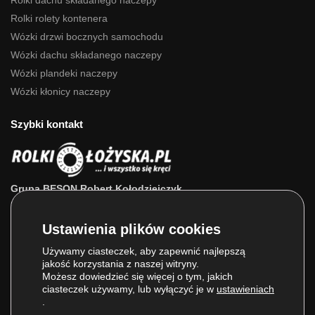
Rolki rolety kontenera
Wózki drzwi bocznych samochodu
Wózki dachu składanego naczepy
Wózki plandeki naczepy
Wózki kłonicy naczepy
Szybki kontakt
Grupa BESON Robert Kołodziejczyk
ul. Powstańców Wlkp. 63a
64-111 Lipno (wlkp.)
Skontaktuj się z nami: 693 800 022, 660 525 823
Używamy ciasteczek, aby zapewnić najlepszą
jakość korzystania z naszej witryny.
E-mail:
sklep@rolkilozyska.pl
Możesz dowiedzieć się więcej o tym, jakich
ciasteczek używamy, lub wyłączyć je w
ustawieniach
.