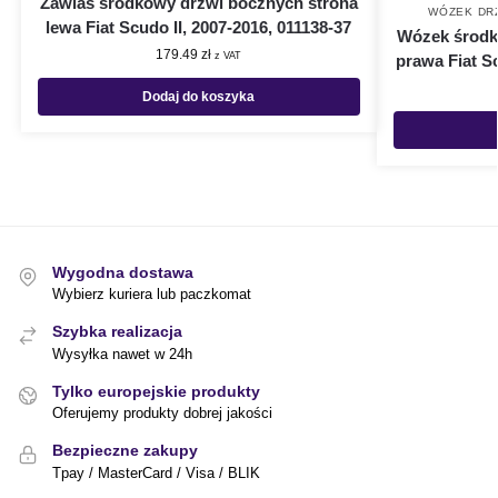
Zawias środkowy drzwi bocznych strona
WÓZEK DRZ
lewa Fiat Scudo II, 2007-2016, 011138-37
Wózek środk
179.49
zł
z VAT
prawa Fiat Sc
Dodaj do koszyka
Wygodna dostawa
Wybierz kuriera lub paczkomat
Szybka realizacja
Wysyłka nawet w 24h
Tylko europejskie produkty
Oferujemy produkty dobrej jakości
Bezpieczne zakupy
Tpay / MasterCard / Visa / BLIK