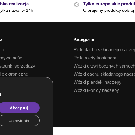
bka realizacja
Tylko europejskie produ
yłka nawet w 24h
Oferujemy produkty dobrej 
ż
Kategorie
in
Rolki dachu składanego nacze
 prywatności
Rolki rolety kontenera
arunki sprzedaży
Wózki drzwi bocznych samoc
i elektroniczne
Wózki dachu składanego nacz
 towaru
Wózki plandeki naczepy
Wózki kłonicy naczepy
Akceptuj
Ustawienia