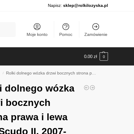
Napisz:
sklep@rolkilozyska.pl
Szukaj
Moje konto
Pomoc
Zamówienie
0.00
zł
0
I
Rolki dolnego wózka drzwi bocznych strona prawa i lewa Fiat Scudo II, 2007-2016, 011138-24
/
i dolnego wózka
i bocznych
na prawa i lewa
 Scudo II, 2007-