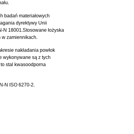
ału.
ch badań materiałowych
magania dyrektywy Unii
PN-N 18001.Stosowane łożyska
h w zamiennikach.
kresie nakładania powłok
e wykonywane są z tych
 to stal kwasoodporna
PN-N ISO 6270-2.