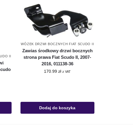
WÓZEK DRZWI BOCZNYCH FIAT SCUDO II
Zawias środkowy drzwi bocznych
UDO II
strona prawa Fiat Scudo II, 2007-
wi
2016, 011138-36
Scudo
170.99
zł
z VAT
Dodaj do koszyka