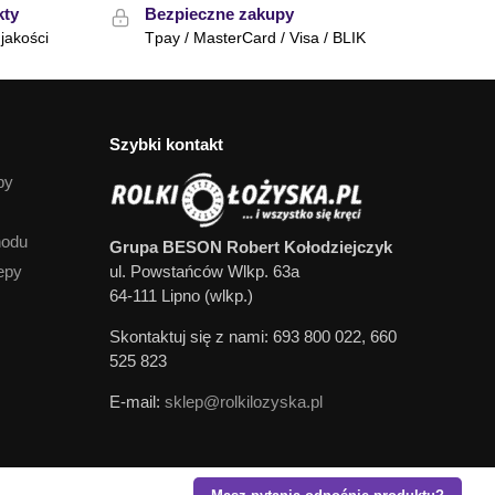
kty
Bezpieczne zakupy
jakości
Tpay / MasterCard / Visa / BLIK
Szybki kontakt
py
hodu
Grupa BESON Robert Kołodziejczyk
epy
ul. Powstańców Wlkp. 63a
64-111 Lipno (wlkp.)
Skontaktuj się z nami: 693 800 022, 660
525 823
E-mail:
sklep@rolkilozyska.pl