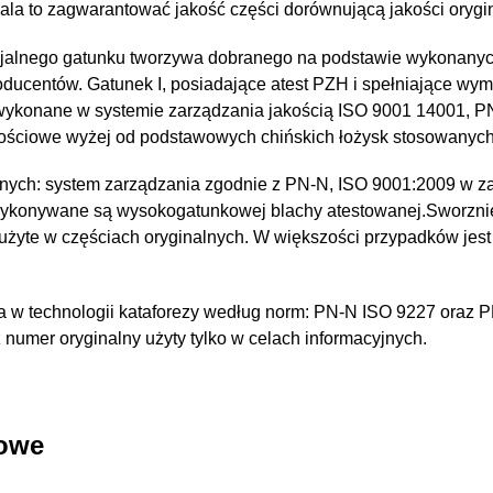
a to zagwarantować jakość części dorównującą jakości orygin
jalnego gatunku tworzywa dobranego na podstawie wykonany
oducentów. Gatunek I, posiadające atest PZH i spełniające wy
 wykonane w systemie zarządzania jakością ISO 9001 14001, 
kościowe wyżej od podstawowych chińskich łożysk stosowanyc
nych: system zarządzania zgodnie z PN-N, ISO 9001:2009 w za
wykonywane są wysokogatunkowej blachy atestowanej.Sworzni
 użyte w częściach oryginalnych. W większości przypadków jest
 w technologii kataforezy według norm: PN-N ISO 9227 oraz 
umer oryginalny użyty tylko w celach informacyjnych.
kowe