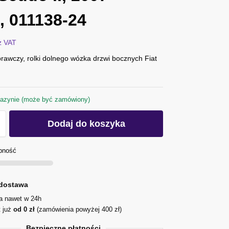
, 011138-24
z VAT
rawczy, rolki dolnego wózka drzwi bocznych Fiat
azynie (może być zamówiony)
Dodaj do koszyka
pność
dostawa
ja nawet w 24h
t już
od 0 zł
(zamówienia powyżej 400 zł)
Bezpieczne płatności