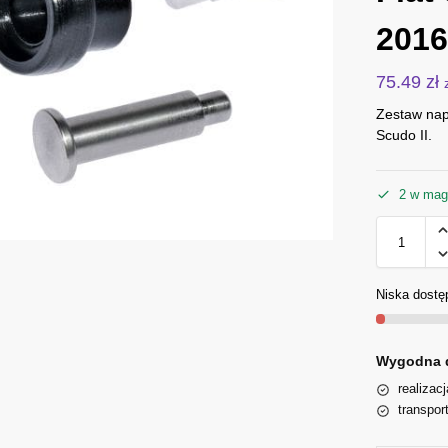
2016
75.49
zł
Zestaw nap
Scudo II.
2 w mag
Niska dostę
Wygodna 
realizac
transpor