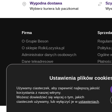
Wygodna dostawa
Szy
Wybierz kuriera lub paczkomat
Wys
Firma
Sprzeda
O Grupie Beson
Regulam
O sklepie RolkiLozyska.pl
Polityka
Administrator danych osobowych
Ogólne w
Dane teleadresowe
Płatnośc
Dostawa
Używamy ciasteczek, aby zapewnić najlepszą jakość
korzystania z naszej witryny.
Możesz dowiedzieć się więcej o tym, jakich
ciasteczek używamy, lub wyłączyć je w
ustawieniach
.