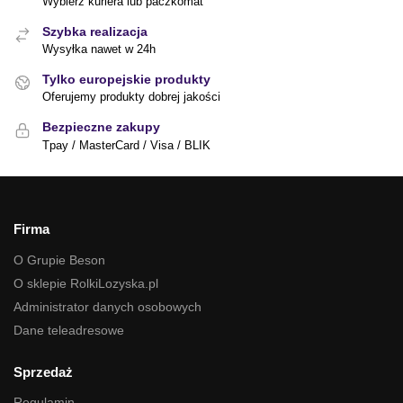
Wybierz kuriera lub paczkomat
Szybka realizacja
Wysyłka nawet w 24h
Tylko europejskie produkty
Oferujemy produkty dobrej jakości
Bezpieczne zakupy
Tpay / MasterCard / Visa / BLIK
Firma
O Grupie Beson
O sklepie RolkiLozyska.pl
Administrator danych osobowych
Dane teleadresowe
Sprzedaż
Regulamin