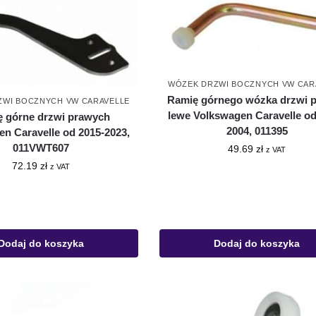
WÓZEK DRZWI BOCZNYCH VW CAR
Ramię górnego wózka drzwi p
ZWI BOCZNYCH VW CARAVELLE
lewe Volkswagen Caravelle od
 górne drzwi prawych
2004, 011395
n Caravelle od 2015-2023,
011VWT607
49.69
zł
z VAT
72.19
zł
z VAT
Dodaj do koszyka
Dodaj do koszyka