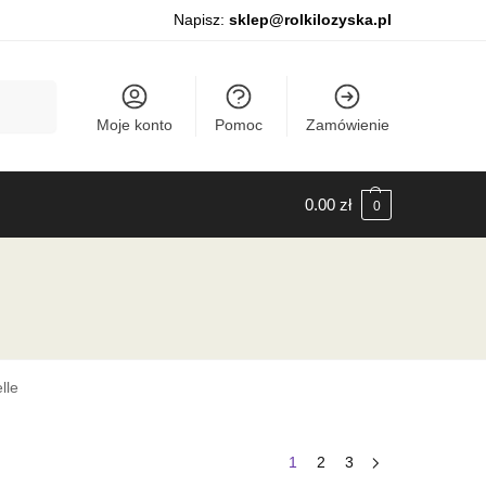
Napisz:
sklep@rolkilozyska.pl
Szukaj
Moje konto
Pomoc
Zamówienie
0.00
zł
0
lle
1
2
3