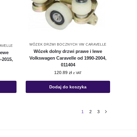
WÓZEK DRZWI BOCZNYCH VW CARAVELLE
AVELLE
Wózek dolny drzwi prawe i lewe
lewe
Volkswagen Caravelle od 1990-2004,
-2015,
011404
120.89
zł
z VAT
Dodaj do koszyka
1
2
3