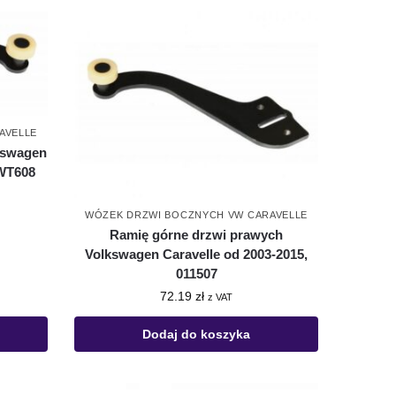
AVELLE
kswagen
VWT608
WÓZEK DRZWI BOCZNYCH VW CARAVELLE
Ramię górne drzwi prawych
Volkswagen Caravelle od 2003-2015,
011507
72.19
zł
z VAT
Dodaj do koszyka