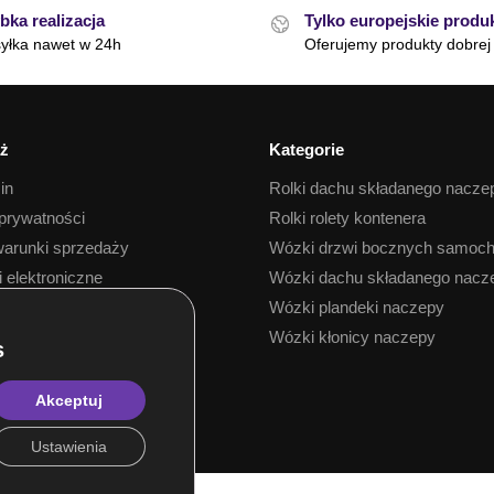
bka realizacja
Tylko europejskie produ
yłka nawet w 24h
Oferujemy produkty dobrej 
ż
Kategorie
in
Rolki dachu składanego nacze
 prywatności
Rolki rolety kontenera
arunki sprzedaży
Wózki drzwi bocznych samoc
i elektroniczne
Wózki dachu składanego nacz
 towaru
Wózki plandeki naczepy
Wózki kłonicy naczepy
Akceptuj
Ustawienia