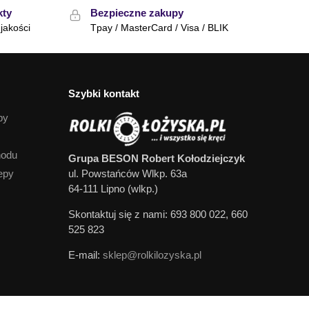
kty
Bezpieczne zakupy
jakości
Tpay / MasterCard / Visa / BLIK
Szybki kontakt
py
hodu
Grupa BESON Robert Kołodziejczyk
epy
ul. Powstańców Wlkp. 63a
64-111 Lipno (wlkp.)
Skontaktuj się z nami: 693 800 022, 660
525 823
E-mail:
sklep@rolkilozyska.pl