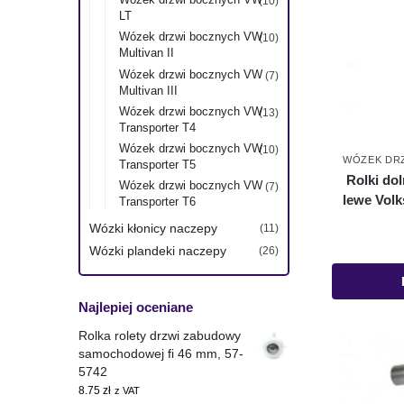
(10)
LT
Wózek drzwi bocznych VW
(10)
Multivan II
Wózek drzwi bocznych VW
(7)
Multivan III
Wózek drzwi bocznych VW
(13)
Transporter T4
Wózek drzwi bocznych VW
(10)
WÓZEK DR
Transporter T5
Rolki do
Wózek drzwi bocznych VW
(7)
lewe Volk
Transporter T6
Wózki kłonicy naczepy
(11)
Wózki plandeki naczepy
(26)
Najlepiej oceniane
Rolka rolety drzwi zabudowy
samochodowej fi 46 mm, 57-
5742
8.75
zł
z VAT