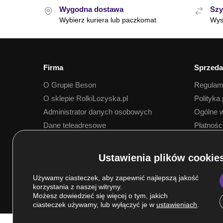
Wygodna dostawa
Szy
Wybierz kuriera lub paczkomat
Wys
Firma
Sprzeda
O Grupie Beson
Regulam
O sklepie RolkiLozyska.pl
Polityka
Administrator danych osobowych
Ogólne w
Dane teleadresowe
Płatnośc
Dostawa
Używamy ciasteczek, aby zapewnić najlepszą jakość
korzystania z naszej witryny.
Możesz dowiedzieć się więcej o tym, jakich
ciasteczek używamy, lub wyłączyć je w
ustawieniach
.