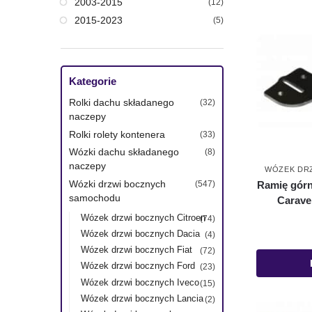
2003-2015
(12)
2015-2023
(5)
Kategorie
Rolki dachu składanego
(32)
naczepy
Rolki rolety kontenera
(33)
Wózki dachu składanego
(8)
naczepy
WÓZEK DR
Wózki drzwi bocznych
Ramię górn
(547)
samochodu
Carave
Wózek drzwi bocznych Citroen
(74)
Wózek drzwi bocznych Dacia
(4)
Wózek drzwi bocznych Fiat
(72)
Wózek drzwi bocznych Ford
(23)
Wózek drzwi bocznych Iveco
(15)
Wózek drzwi bocznych Lancia
(2)