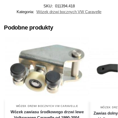
SKU:
011394.418
Kategoria:
Wózek drzwi bocznych VW Caravelle
Podobne produkty
WÓZEK DRZWI BOCZNYCH VW CARAVELLE
WÓZEK DRZ
Wózek zawiasu środkowego drzwi lewe
Zawias dolny
Volkswagen Caravelle od 1990-2004,