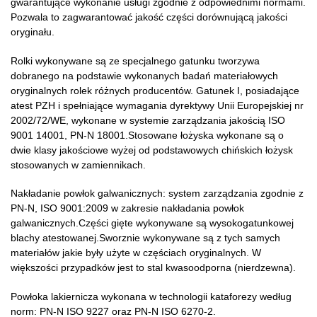
gwarantujące wykonanie usługi zgodnie z odpowiednimi normami.
Pozwala to zagwarantować jakość części dorównującą jakości
oryginału.
Rolki wykonywane są ze specjalnego gatunku tworzywa
dobranego na podstawie wykonanych badań materiałowych
oryginalnych rolek różnych producentów. Gatunek I, posiadające
atest PZH i spełniające wymagania dyrektywy Unii Europejskiej nr
2002/72/WE, wykonane w systemie zarządzania jakością ISO
9001 14001, PN-N 18001.Stosowane łożyska wykonane są o
dwie klasy jakościowe wyżej od podstawowych chińskich łożysk
stosowanych w zamiennikach.
Nakładanie powłok galwanicznych: system zarządzania zgodnie z
PN-N, ISO 9001:2009 w zakresie nakładania powłok
galwanicznych.Części gięte wykonywane są wysokogatunkowej
blachy atestowanej.Sworznie wykonywane są z tych samych
materiałów jakie były użyte w częściach oryginalnych. W
większości przypadków jest to stal kwasoodporna (nierdzewna).
Powłoka lakiernicza wykonana w technologii kataforezy według
norm: PN-N ISO 9227 oraz PN-N ISO 6270-2.