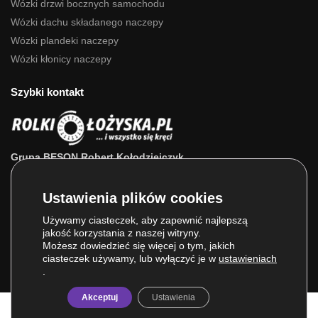
Wózki drzwi bocznych samochodu
Wózki dachu składanego naczepy
Wózki plandeki naczepy
Wózki kłonicy naczepy
Szybki kontakt
Grupa BESON Robert Kołodziejczyk
ul. Powstańców Wlkp. 63a
64-111 Lipno (wlkp.)
Skontaktuj się z nami: 693 800 022, 660 525 823
Używamy ciasteczek, aby zapewnić najlepszą
jakość korzystania z naszej witryny.
E-mail:
sklep@rolkilozyska.pl
Możesz dowiedzieć się więcej o tym, jakich
ciasteczek używamy, lub wyłączyć je w
ustawieniach
.
Akceptuj
Ustawienia
© Grupa BESON 2025. Wszelkie prawa zastrzeżone.