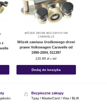
WÓZEK DRZWI BOCZNYCH VW
W
CARAVELLE
Wózek zawiasu środkowego drzwi
 z
prawe Volkswagen Caravelle od
velle
1990-2004, 011397
120.89
zł
z VAT
Dodaj do koszyka
kty
Bezpieczne zakupy
jakości
Tpay / MasterCard / Visa / BLIK