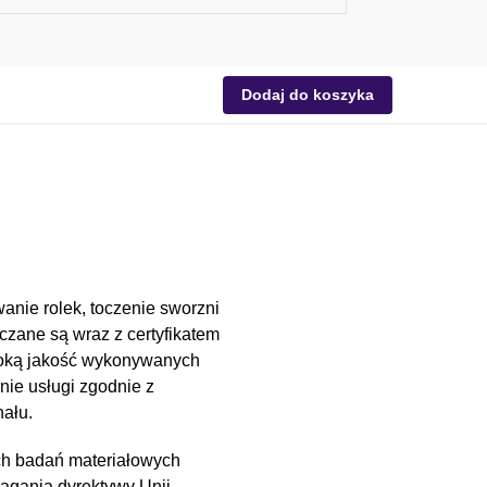
Dodaj do koszyka
anie rolek, toczenie sworzni
czane są wraz z certyfikatem
soką jakość wykonywanych
nie usługi zgodnie z
ału.
ch badań materiałowych
magania dyrektywy Unii