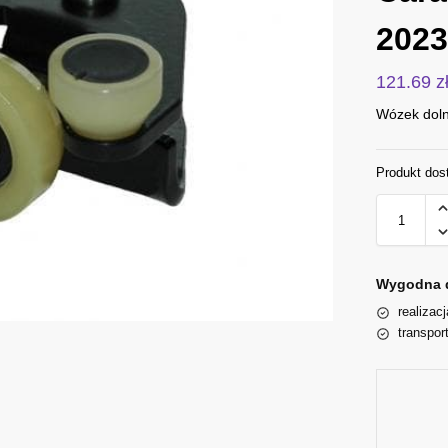
2023
121.69
z
Wózek doln
Produkt dos
Wygodna 
realizac
transpor