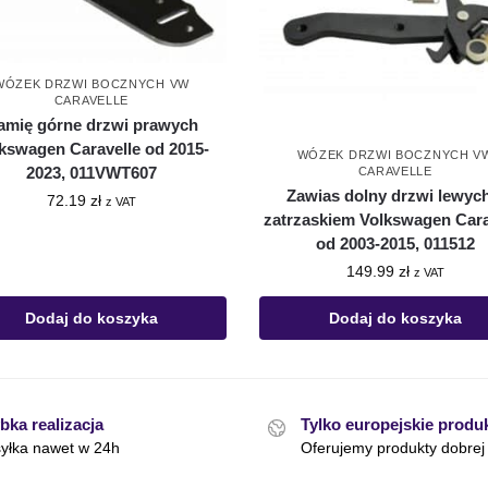
WÓZEK DRZWI BOCZNYCH VW
CARAVELLE
amię górne drzwi prawych
kswagen Caravelle od 2015-
WÓZEK DRZWI BOCZNYCH V
2023, 011VWT607
CARAVELLE
Zawias dolny drzwi lewych
72.19
zł
z VAT
zatrzaskiem Volkswagen Cara
od 2003-2015, 011512
149.99
zł
z VAT
Dodaj do koszyka
Dodaj do koszyka
bka realizacja
Tylko europejskie produ
yłka nawet w 24h
Oferujemy produkty dobrej 