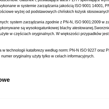
 wykonane w systemie zarządzania jakością ISO 9001 14001, 
kościowe wyżej od podstawowych chińskich łożysk stosowanyc
nych: system zarządzania zgodnie z PN-N, ISO 9001:2009 w za
wykonywane są wysokogatunkowej blachy atestowanej.Sworzni
 użyte w częściach oryginalnych. W większości przypadków jest
 w technologii kataforezy według norm: PN-N ISO 9227 oraz 
umer oryginalny użyty tylko w celach informacyjnych.
kowe