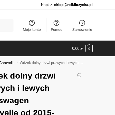
Napisz:
sklep@rolkilozyska.pl
Szukaj
Moje konto
Pomoc
Zamówienie
0.00
zł
0
Caravelle
Wózek dolny drzwi prawych i lewych Volkswagen Caravelle od 2015-2023, 011VWT606
/
k dolny drzwi
ych i lewych
kswagen
velle od 2015-