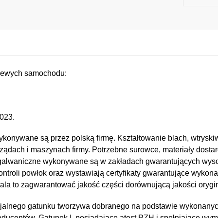
 lewych samochodu:
023.
konywane są przez polską firmę. Kształtowanie blach, wtryskiw
ządach i maszynach firmy. Potrzebne surowce, materiały dostar
e i galwaniczne wykonywane są w zakładach gwarantujących wy
kontroli powłok oraz wystawiają certyfikaty gwarantujące wykona
a to zagwarantować jakość części dorównującą jakości orygin
jalnego gatunku tworzywa dobranego na podstawie wykonany
oducentów. Gatunek I, posiadające atest PZH i spełniające wy