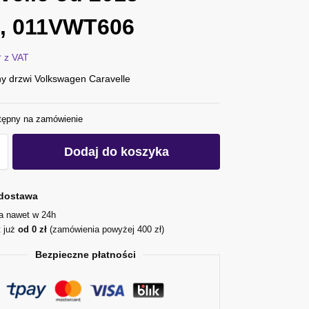
, 011VWT606
ł
z VAT
y drzwi Volkswagen Caravelle
tępny na zamówienie
Dodaj do koszyka
dostawa
ja nawet w 24h
t już
od 0 zł
(zamówienia powyżej 400 zł)
Bezpieczne płatności