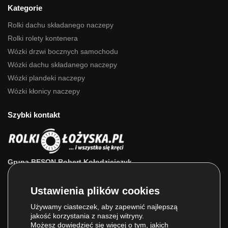
Kategorie
Rolki dachu składanego naczepy
Rolki rolety kontenera
Wózki drzwi bocznych samochodu
Wózki dachu składanego naczepy
Wózki plandeki naczepy
Wózki kłonicy naczepy
Szybki kontakt
Grupa BESON Robert Kołodziejczyk
ul. Powstańców Wlkp. 63a
64-111 Lipno (wlkp.)
Skontaktuj się z nami: 693 800 022, 660 525 823
Używamy ciasteczek, aby zapewnić najlepszą
jakość korzystania z naszej witryny.
E-mail:
sklep@rolkilozyska.pl
Możesz dowiedzieć się więcej o tym, jakich