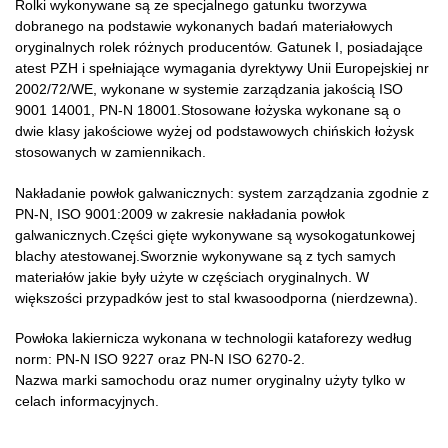
Rolki wykonywane są ze specjalnego gatunku tworzywa
dobranego na podstawie wykonanych badań materiałowych
oryginalnych rolek różnych producentów. Gatunek I, posiadające
atest PZH i spełniające wymagania dyrektywy Unii Europejskiej nr
2002/72/WE, wykonane w systemie zarządzania jakością ISO
9001 14001, PN-N 18001.Stosowane łożyska wykonane są o
dwie klasy jakościowe wyżej od podstawowych chińskich łożysk
stosowanych w zamiennikach.
Nakładanie powłok galwanicznych: system zarządzania zgodnie z
PN-N, ISO 9001:2009 w zakresie nakładania powłok
galwanicznych.Części gięte wykonywane są wysokogatunkowej
blachy atestowanej.Sworznie wykonywane są z tych samych
materiałów jakie były użyte w częściach oryginalnych. W
większości przypadków jest to stal kwasoodporna (nierdzewna).
Powłoka lakiernicza wykonana w technologii kataforezy według
norm: PN-N ISO 9227 oraz PN-N ISO 6270-2.
Nazwa marki samochodu oraz numer oryginalny użyty tylko w
celach informacyjnych.