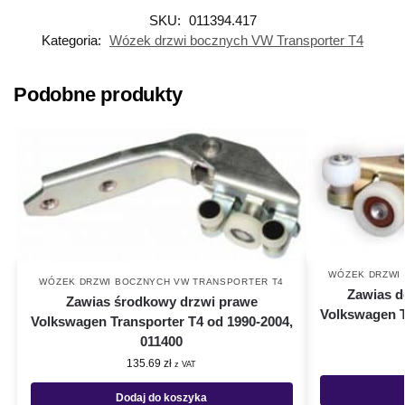
SKU:
011394.417
Kategoria:
Wózek drzwi bocznych VW Transporter T4
Podobne produkty
WÓZEK DRZWI
WÓZEK DRZWI BOCZNYCH VW TRANSPORTER T4
Zawias d
Zawias środkowy drzwi prawe
Volkswagen T
Volkswagen Transporter T4 od 1990-2004,
011400
135.69
zł
z VAT
Dodaj do koszyka