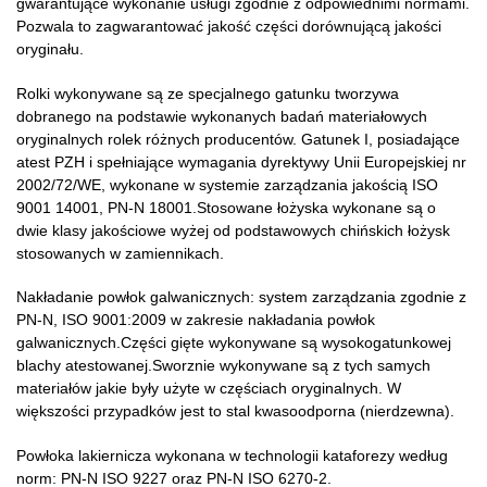
gwarantujące wykonanie usługi zgodnie z odpowiednimi normami.
Pozwala to zagwarantować jakość części dorównującą jakości
oryginału.
Rolki wykonywane są ze specjalnego gatunku tworzywa
dobranego na podstawie wykonanych badań materiałowych
oryginalnych rolek różnych producentów. Gatunek I, posiadające
atest PZH i spełniające wymagania dyrektywy Unii Europejskiej nr
2002/72/WE, wykonane w systemie zarządzania jakością ISO
9001 14001, PN-N 18001.Stosowane łożyska wykonane są o
dwie klasy jakościowe wyżej od podstawowych chińskich łożysk
stosowanych w zamiennikach.
Nakładanie powłok galwanicznych: system zarządzania zgodnie z
PN-N, ISO 9001:2009 w zakresie nakładania powłok
galwanicznych.Części gięte wykonywane są wysokogatunkowej
blachy atestowanej.Sworznie wykonywane są z tych samych
materiałów jakie były użyte w częściach oryginalnych. W
większości przypadków jest to stal kwasoodporna (nierdzewna).
Powłoka lakiernicza wykonana w technologii kataforezy według
norm: PN-N ISO 9227 oraz PN-N ISO 6270-2.