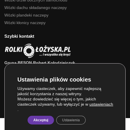
Wózki dachu składanego naczepy
Wózki plandeki naczepy
Wózki kłonicy naczepy
Szybki kontakt
Grupa BESON Robert Kołodziejczyk
ul. Powstańców Wlkp. 63a
64-111 Lipno (wlkp.)
Skontaktuj się z nami: 693 800 022, 660 525 823
Używamy ciasteczek, aby zapewnić najlepszą
jakość korzystania z naszej witryny.
E-mail:
sklep@rolkilozyska.pl
Możesz dowiedzieć się więcej o tym, jakich
ciasteczek używamy, lub wyłączyć je w
ustawieniach
.
Akceptuj
Ustawienia
© Grupa BESON 2025. Wszelkie prawa zastrzeżone.