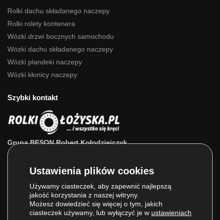
Rolki dachu składanego naczepy
Rolki rolety kontenera
Wózki drzwi bocznych samochodu
Wózki dachu składanego naczepy
Wózki plandeki naczepy
Wózki kłonicy naczepy
Szybki kontakt
Grupa BESON Robert Kołodziejczyk
ul. Powstańców Wlkp. 63a
64-111 Lipno (wlkp.)
Skontaktuj się z nami: 693 800 022, 660 525 823
Używamy ciasteczek, aby zapewnić najlepszą
jakość korzystania z naszej witryny.
E-mail:
sklep@rolkilozyska.pl
Możesz dowiedzieć się więcej o tym, jakich
ciasteczek używamy, lub wyłączyć je w
ustawieniach