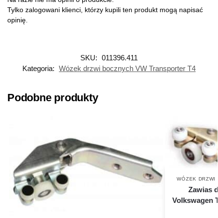
Tylko zalogowani klienci, którzy kupili ten produkt mogą napisać
opinię.
SKU:
011396.411
Kategoria:
Wózek drzwi bocznych VW Transporter T4
Podobne produkty
WÓZEK DRZWI
Zawias d
Volkswagen T