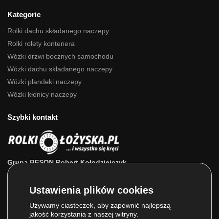
Kategorie
Rolki dachu składanego naczepy
Rolki rolety kontenera
Wózki drzwi bocznych samochodu
Wózki dachu składanego naczepy
Wózki plandeki naczepy
Wózki kłonicy naczepy
Szybki kontakt
Grupa BESON Robert Kołodziejczyk
ul. Powstańców Wlkp. 63a
64-111 Lipno (wlkp.)
Skontaktuj się z nami: 693 800 022, 660 525 823
Używamy ciasteczek, aby zapewnić najlepszą
jakość korzystania z naszej witryny.
E-mail:
sklep@rolkilozyska.pl