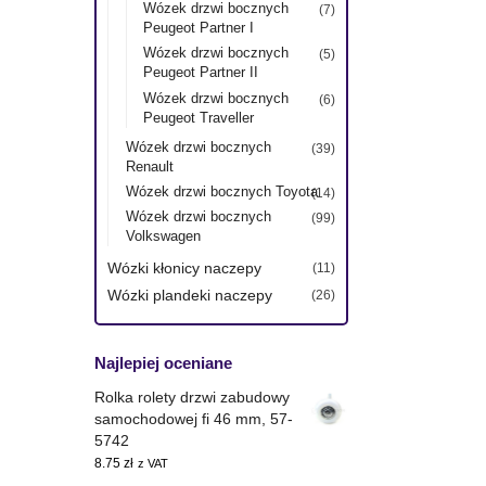
Wózek drzwi bocznych
(7)
Peugeot Partner I
Wózek drzwi bocznych
(5)
Peugeot Partner II
Wózek drzwi bocznych
(6)
Peugeot Traveller
Wózek drzwi bocznych
(39)
Renault
Wózek drzwi bocznych Toyota
(14)
Wózek drzwi bocznych
(99)
Volkswagen
Wózki kłonicy naczepy
(11)
Wózki plandeki naczepy
(26)
Najlepiej oceniane
Rolka rolety drzwi zabudowy
samochodowej fi 46 mm, 57-
5742
8.75
zł
z VAT