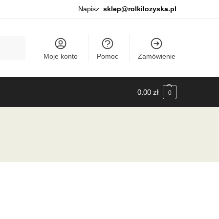
Napisz:
sklep@rolkilozyska.pl
Szukaj
Moje konto
Pomoc
Zamówienie
0.00
zł
0