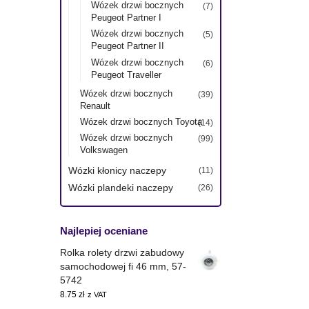
Wózek drzwi bocznych
(7)
Peugeot Partner I
Wózek drzwi bocznych
(5)
Peugeot Partner II
Wózek drzwi bocznych
(6)
Peugeot Traveller
Wózek drzwi bocznych
(39)
Renault
Wózek drzwi bocznych Toyota
(14)
Wózek drzwi bocznych
(99)
Volkswagen
Wózki kłonicy naczepy
(11)
Wózki plandeki naczepy
(26)
Najlepiej oceniane
Rolka rolety drzwi zabudowy
samochodowej fi 46 mm, 57-
5742
8.75
zł
z VAT