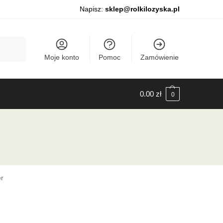
Napisz:
sklep@rolkilozyska.pl
Szukaj
Moje konto
Pomoc
Zamówienie
0.00
zł
0
r