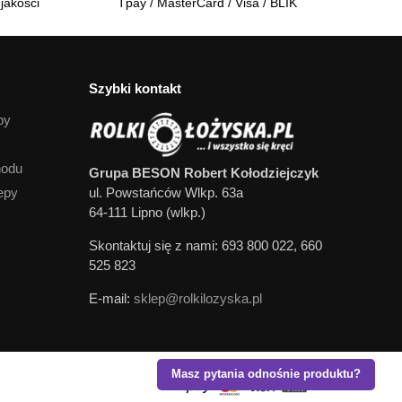
jakości
Tpay / MasterCard / Visa / BLIK
Szybki kontakt
py
hodu
Grupa BESON Robert Kołodziejczyk
epy
ul. Powstańców Wlkp. 63a
64-111 Lipno (wlkp.)
Skontaktuj się z nami: 693 800 022, 660
525 823
E-mail:
sklep@rolkilozyska.pl
Masz pytania odnośnie produktu?