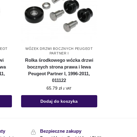
GEOT
WÓZEK DRZWI BOCZNYCH PEUGEOT
PARTNER I
wi
Rolka środkowego wózka drzwi
ewa
bocznych strona prawa i lewa
11,
Peugeot Partner I, 1996-2011,
011122
65.79
zł
z VAT
Dodaj do koszyka
kty
Bezpieczne zakupy