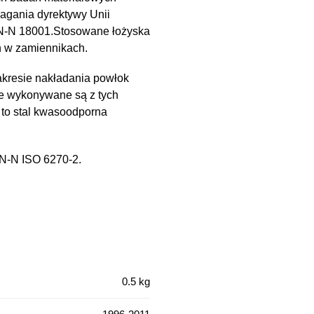
magania dyrektywy Unii
PN-N 18001.Stosowane łożyska
h w zamiennikach.
kresie nakładania powłok
e wykonywane są z tych
 to stal kwasoodporna
PN-N ISO 6270-2.
0.5 kg