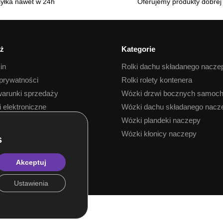
yłka nawet w 24h
Oferujemy produkty dobrej 
ż
Kategorie
in
Rolki dachu składanego nacze
 prywatności
Rolki rolety kontenera
arunki sprzedaży
Wózki drzwi bocznych samoc
i elektroniczne
Wózki dachu składanego nacz
 towaru
Wózki plandeki naczepy
Wózki kłonicy naczepy
Akceptuj
Ustawienia