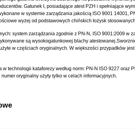
oducentów. Gatunek I, posiadające atest PZH i spełniające wy
 wykonane w systemie zarządzania jakością ISO 9001 14001, 
kościowe wyżej od podstawowych chińskich łożysk stosowanyc
nych: system zarządzania zgodnie z PN-N, ISO 9001:2009 w za
wykonywane są wysokogatunkowej blachy atestowanej.Sworzni
 użyte w częściach oryginalnych. W większości przypadków jest
 w technologii kataforezy według norm: PN-N ISO 9227 oraz 
umer oryginalny użyty tylko w celach informacyjnych.
kowe