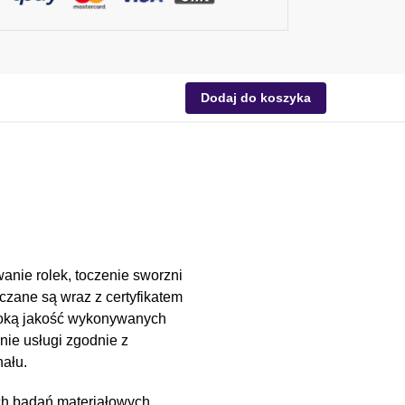
Dodaj do koszyka
anie rolek, toczenie sworzni
czane są wraz z certyfikatem
soką jakość wykonywanych
nie usługi zgodnie z
ału.
ch badań materiałowych