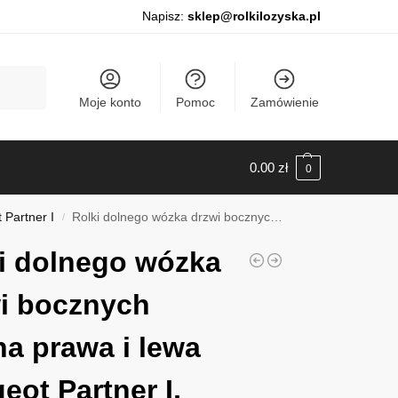
Napisz:
sklep@rolkilozyska.pl
Szukaj
Moje konto
Pomoc
Zamówienie
0.00
zł
0
Partner I
Rolki dolnego wózka drzwi bocznych strona prawa i lewa Peugeot Partner I, 1996-2011, 011137
/
i dolnego wózka
i bocznych
na prawa i lewa
eot Partner I,