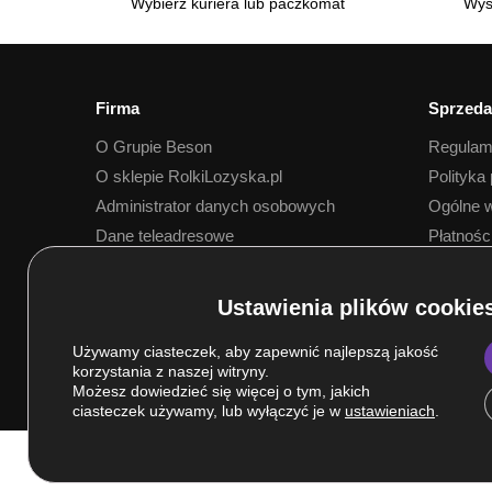
Wybierz kuriera lub paczkomat
Wys
Firma
Sprzeda
O Grupie Beson
Regulam
O sklepie RolkiLozyska.pl
Polityka
Administrator danych osobowych
Ogólne w
Dane teleadresowe
Płatnośc
Dostawa
Używamy ciasteczek, aby zapewnić najlepszą jakość
korzystania z naszej witryny.
Możesz dowiedzieć się więcej o tym, jakich
ciasteczek używamy, lub wyłączyć je w
ustawieniach
.
© Grupa BESON 2025. Wszelkie prawa zastrzeżone.