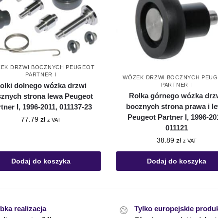
EK DRZWI BOCZNYCH PEUGEOT
PARTNER I
WÓZEK DRZWI BOCZNYCH PEU
olki dolnego wózka drzwi
PARTNER I
Rolka górnego wózka drz
znych strona lewa Peugeot
bocznych strona prawa i l
tner I, 1996-2011, 011137-23
Peugeot Partner I, 1996-20
77.79
zł
z VAT
011121
38.89
zł
z VAT
Dodaj do koszyka
Dodaj do koszyka
bka realizacja
Tylko europejskie produ