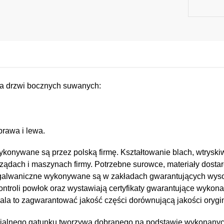
a drzwi bocznych suwanych:
prawa i lewa.
konywane są przez polską firmę. Kształtowanie blach, wtryskiw
ządach i maszynach firmy. Potrzebne surowce, materiały dostar
e i galwaniczne wykonywane są w zakładach gwarantujących wy
kontroli powłok oraz wystawiają certyfikaty gwarantujące wykona
a to zagwarantować jakość części dorównującą jakości orygin
jalnego gatunku tworzywa dobranego na podstawie wykonany