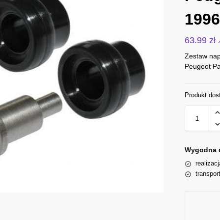
1996
63.99
zł
Zestaw nap
Peugeot Par
Produkt dos
Wygodna 
realizac
transpor