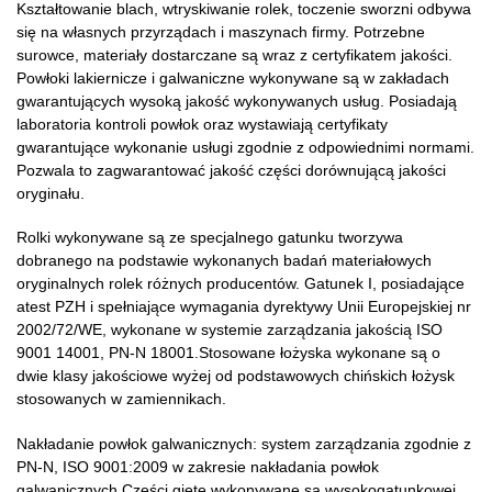
Kształtowanie blach, wtryskiwanie rolek, toczenie sworzni odbywa
się na własnych przyrządach i maszynach firmy. Potrzebne
surowce, materiały dostarczane są wraz z certyfikatem jakości.
Powłoki lakiernicze i galwaniczne wykonywane są w zakładach
gwarantujących wysoką jakość wykonywanych usług. Posiadają
laboratoria kontroli powłok oraz wystawiają certyfikaty
gwarantujące wykonanie usługi zgodnie z odpowiednimi normami.
Pozwala to zagwarantować jakość części dorównującą jakości
oryginału.
Rolki wykonywane są ze specjalnego gatunku tworzywa
dobranego na podstawie wykonanych badań materiałowych
oryginalnych rolek różnych producentów. Gatunek I, posiadające
atest PZH i spełniające wymagania dyrektywy Unii Europejskiej nr
2002/72/WE, wykonane w systemie zarządzania jakością ISO
9001 14001, PN-N 18001.Stosowane łożyska wykonane są o
dwie klasy jakościowe wyżej od podstawowych chińskich łożysk
stosowanych w zamiennikach.
Nakładanie powłok galwanicznych: system zarządzania zgodnie z
PN-N, ISO 9001:2009 w zakresie nakładania powłok
galwanicznych.Części gięte wykonywane są wysokogatunkowej