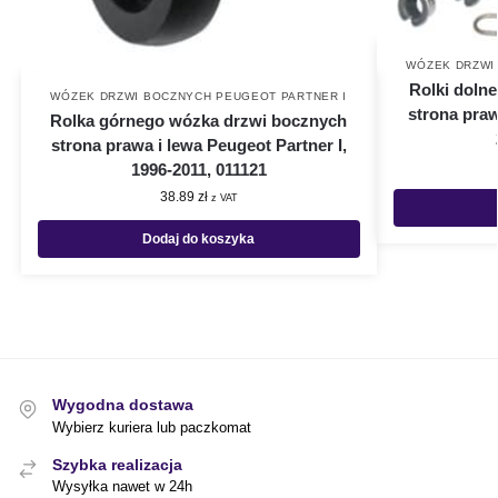
WÓZEK DRZWI
Rolki doln
WÓZEK DRZWI BOCZNYCH PEUGEOT PARTNER I
strona praw
Rolka górnego wózka drzwi bocznych
strona prawa i lewa Peugeot Partner I,
1996-2011, 011121
38.89
zł
z VAT
Dodaj do koszyka
Wygodna dostawa
Wybierz kuriera lub paczkomat
Szybka realizacja
Wysyłka nawet w 24h