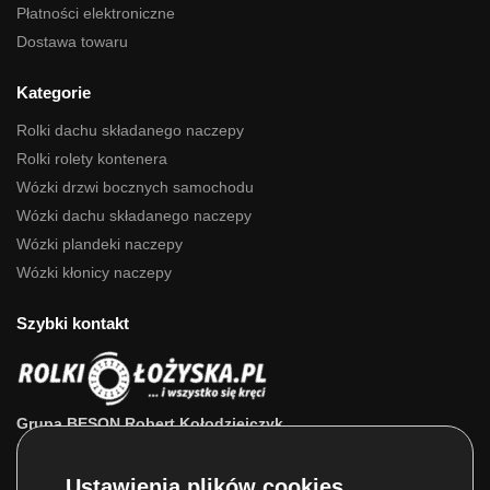
Płatności elektroniczne
Dostawa towaru
Kategorie
Rolki dachu składanego naczepy
Rolki rolety kontenera
Wózki drzwi bocznych samochodu
Wózki dachu składanego naczepy
Wózki plandeki naczepy
Wózki kłonicy naczepy
Szybki kontakt
Grupa BESON Robert Kołodziejczyk
ul. Powstańców Wlkp. 63a
64-111 Lipno (wlkp.)