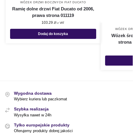
WÓZEK DRZWI BOCZNYCH FIAT DUCATO
Ramię dolne drzwi Fiat Ducato od 2006,
prawa strona 011119
103.29
zł
z VAT
WÓZEK DR
Dodaj do koszyka
Wózek śro
strona 
Wygodna dostawa
Wybierz kuriera lub paczkomat
Szybka realizacja
Wysyłka nawet w 24h
Tylko europejskie produkty
Oferujemy produkty dobrej jakości