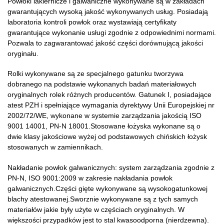
Powłoki lakiernicze i galwaniczne wykonywane są w zakładach
gwarantujących wysoką jakość wykonywanych usług. Posiadają
laboratoria kontroli powłok oraz wystawiają certyfikaty
gwarantujące wykonanie usługi zgodnie z odpowiednimi normami.
Pozwala to zagwarantować jakość części dorównującą jakości
oryginału.
Rolki wykonywane są ze specjalnego gatunku tworzywa
dobranego na podstawie wykonanych badań materiałowych
oryginalnych rolek różnych producentów. Gatunek I, posiadające
atest PZH i spełniające wymagania dyrektywy Unii Europejskiej nr
2002/72/WE, wykonane w systemie zarządzania jakością ISO
9001 14001, PN-N 18001.Stosowane łożyska wykonane są o
dwie klasy jakościowe wyżej od podstawowych chińskich łożysk
stosowanych w zamiennikach.
Nakładanie powłok galwanicznych: system zarządzania zgodnie z
PN-N, ISO 9001:2009 w zakresie nakładania powłok
galwanicznych.Części gięte wykonywane są wysokogatunkowej
blachy atestowanej.Sworznie wykonywane są z tych samych
materiałów jakie były użyte w częściach oryginalnych. W
większości przypadków jest to stal kwasoodporna (nierdzewna).