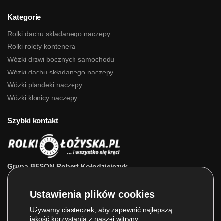
Kategorie
Rolki dachu składanego naczepy
Rolki rolety kontenera
Wózki drzwi bocznych samochodu
Wózki dachu składanego naczepy
Wózki plandeki naczepy
Wózki kłonicy naczepy
Szybki kontakt
Grupa BESON Robert Kołodziejczyk
ul. Powstańców Wlkp. 63a
64-111 Lipno (wlkp.)
Skontaktuj się z nami: 693 800 022, 660 525 823
Używamy ciasteczek, aby zapewnić najlepszą
jakość korzystania z naszej witryny.