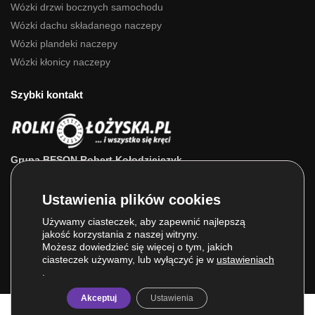
Wózki drzwi bocznych samochodu
Wózki dachu składanego naczepy
Wózki plandeki naczepy
Wózki kłonicy naczepy
Szybki kontakt
Grupa BESON Robert Kołodziejczyk
ul. Powstańców Wlkp. 63a
64-111 Lipno (wlkp.)
Skontaktuj się z nami: 693 800 022, 660 525 823
Używamy ciasteczek, aby zapewnić najlepszą
jakość korzystania z naszej witryny.
E-mail:
sklep@rolkilozyska.pl
Możesz dowiedzieć się więcej o tym, jakich
ciasteczek używamy, lub wyłączyć je w
ustawieniach
.
Akceptuj
Ustawienia
© Grupa BESON 2025. Wszelkie prawa zastrzeżone.