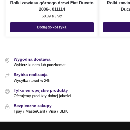
Rolki zawiasu górnego drzwi Fiat Ducato
Rolki zawi
2006-, 011114
Duca
50.89
zł
z VAT
Dodaj do koszyka
Wygodna dostawa
Wybierz kuriera lub paczkomat
Szybka realizacja
Wysyłka nawet w 24h
Tylko europejskie produkty
Oferujemy produkty dobrej jakości
Bezpieczne zakupy
Tpay / MasterCard / Visa / BLIK