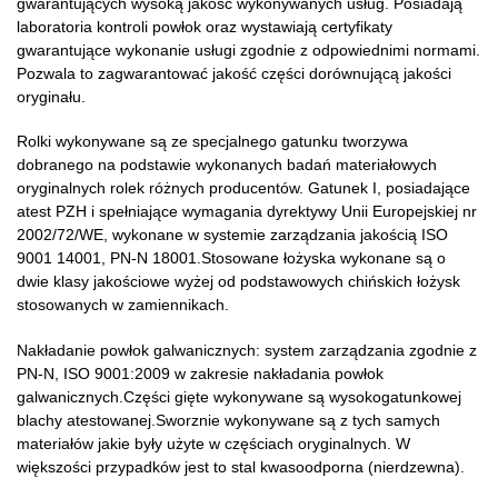
gwarantujących wysoką jakość wykonywanych usług. Posiadają
laboratoria kontroli powłok oraz wystawiają certyfikaty
gwarantujące wykonanie usługi zgodnie z odpowiednimi normami.
Pozwala to zagwarantować jakość części dorównującą jakości
oryginału.
Rolki wykonywane są ze specjalnego gatunku tworzywa
dobranego na podstawie wykonanych badań materiałowych
oryginalnych rolek różnych producentów. Gatunek I, posiadające
atest PZH i spełniające wymagania dyrektywy Unii Europejskiej nr
2002/72/WE, wykonane w systemie zarządzania jakością ISO
9001 14001, PN-N 18001.Stosowane łożyska wykonane są o
dwie klasy jakościowe wyżej od podstawowych chińskich łożysk
stosowanych w zamiennikach.
Nakładanie powłok galwanicznych: system zarządzania zgodnie z
PN-N, ISO 9001:2009 w zakresie nakładania powłok
galwanicznych.Części gięte wykonywane są wysokogatunkowej
blachy atestowanej.Sworznie wykonywane są z tych samych
materiałów jakie były użyte w częściach oryginalnych. W
większości przypadków jest to stal kwasoodporna (nierdzewna).