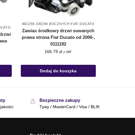
WÓZEK DRZWI BOCZNYCH FIAT DUCATO
UCATO
Zawias środkowy drzwi suwanych
drzwi
prawa strona Fiat Ducato od 2006-,
rawa
0111182
166.79
zł
z VAT
Dodaj do koszyka
kty
Bezpieczne zakupy
jakości
Tpay / MasterCard / Visa / BLIK