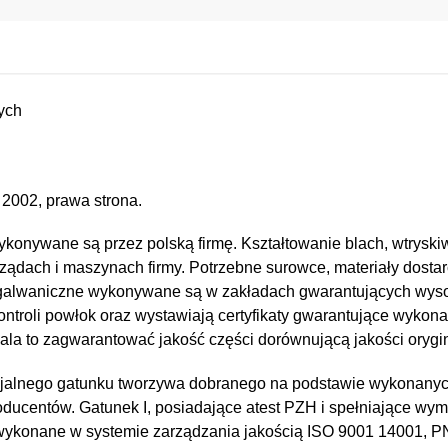
ych
2002, prawa strona.
konywane są przez polską firmę. Kształtowanie blach, wtryskiw
ządach i maszynach firmy. Potrzebne surowce, materiały dostar
e i galwaniczne wykonywane są w zakładach gwarantujących wy
kontroli powłok oraz wystawiają certyfikaty gwarantujące wykona
a to zagwarantować jakość części dorównującą jakości orygin
jalnego gatunku tworzywa dobranego na podstawie wykonany
oducentów. Gatunek I, posiadające atest PZH i spełniające wy
 wykonane w systemie zarządzania jakością ISO 9001 14001, 