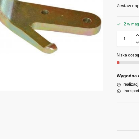
Zestaw nap
2 w mag
Niska dostę
Wygodna 
realizac
transpor