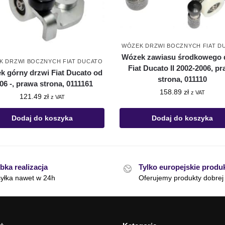
WÓZEK DRZWI BOCZNYCH FIAT D
Wózek zawiasu środkowego 
K DRZWI BOCZNYCH FIAT DUCATO
Fiat Ducato II 2002-2006, p
k górny drzwi Fiat Ducato od
strona, 011110
06 -, prawa strona, 0111161
158.89
zł
z VAT
121.49
zł
z VAT
Dodaj do koszyka
Dodaj do koszyka
bka realizacja
Tylko europejskie produ
yłka nawet w 24h
Oferujemy produkty dobrej 