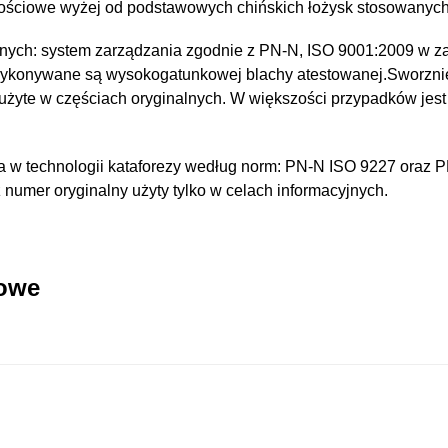
kościowe wyżej od podstawowych chińskich łożysk stosowanyc
nych: system zarządzania zgodnie z PN-N, ISO 9001:2009 w za
wykonywane są wysokogatunkowej blachy atestowanej.Sworzni
 użyte w częściach oryginalnych. W większości przypadków jest
 w technologii kataforezy według norm: PN-N ISO 9227 oraz 
umer oryginalny użyty tylko w celach informacyjnych.
kowe