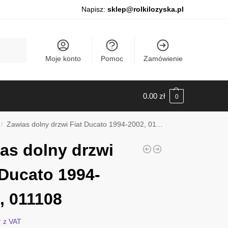
Napisz:
sklep@rolkilozyska.pl
Szukaj
Moje konto
Pomoc
Zamówienie
0.00
zł
0
Zawias dolny drzwi Fiat Ducato 1994-2002, 011108
/
as dolny drzwi
 Ducato 1994-
, 011108
ł
z VAT