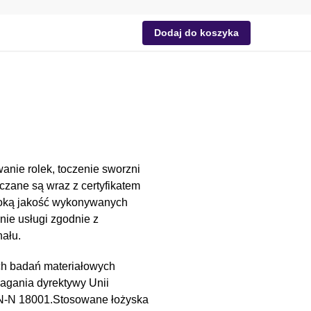
Dodaj do koszyka
anie rolek, toczenie sworzni
czane są wraz z certyfikatem
soką jakość wykonywanych
nie usługi zgodnie z
ału.
ch badań materiałowych
magania dyrektywy Unii
PN-N 18001.Stosowane łożyska