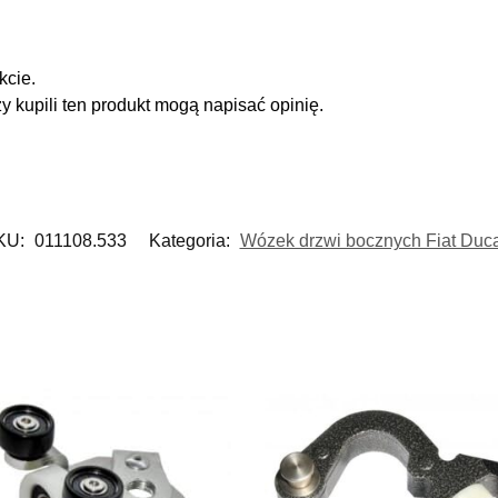
kcie.
zy kupili ten produkt mogą napisać opinię.
KU:
011108.533
Kategoria:
Wózek drzwi bocznych Fiat Duc