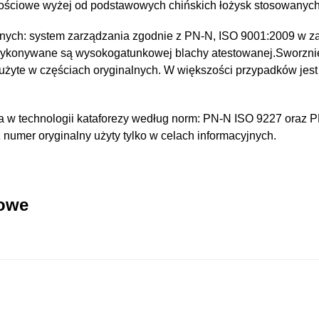
kościowe wyżej od podstawowych chińskich łożysk stosowanyc
nych: system zarządzania zgodnie z PN-N, ISO 9001:2009 w za
wykonywane są wysokogatunkowej blachy atestowanej.Sworzni
 użyte w częściach oryginalnych. W większości przypadków jest
 w technologii kataforezy według norm: PN-N ISO 9227 oraz 
umer oryginalny użyty tylko w celach informacyjnych.
kowe