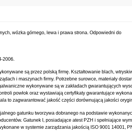
ych, wózka górnego, lewa i prawa strona. Odpowiedni do
4-2006.
konywane są przez polską firmę. Kształtowanie blach, wtryskiw
ządach i maszynach firmy. Potrzebne surowce, materiały dostar
e i galwaniczne wykonywane są w zakładach gwarantujących wy
kontroli powłok oraz wystawiają certyfikaty gwarantujące wykona
a to zagwarantować jakość części dorównującą jakości orygin
jalnego gatunku tworzywa dobranego na podstawie wykonany
oducentów. Gatunek I, posiadające atest PZH i spełniające wy
 wykonane w systemie zarządzania jakością ISO 9001 14001, 