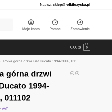
Napisz:
sklep@rolkilozyska.pl
Szukaj
Moje konto
Pomoc
Zamówienie
0.00
zł
0
Rolka górna drzwi Fiat Ducato 1994-2006, 011102
/
a górna drzwi
 Ducato 1994-
, 011102
z VAT