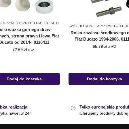
K DRZWI BOCZNYCH FIAT DUCATO
WÓZEK DRZWI BOCZNYCH FIAT D
olki wózka górnego drzwi
Rolka zawiasu środkowego 
ych, strona prawa i lewa Fiat
Fiat Ducato 1994-2006, 011
Ducato od 2014-, 0118411
65.79
zł
z VAT
72.69
zł
z VAT
Dodaj do koszyka
Dodaj do koszyka
bka realizacja
Tylko europejskie produ
yłka nawet w 24h
Oferujemy produkty dobrej 