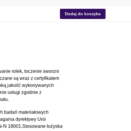
Dodaj do koszyka
anie rolek, toczenie sworzni
czane są wraz z certyfikatem
soką jakość wykonywanych
nie usługi zgodnie z
ału.
ch badań materiałowych
magania dyrektywy Unii
PN-N 18001.Stosowane łożyska