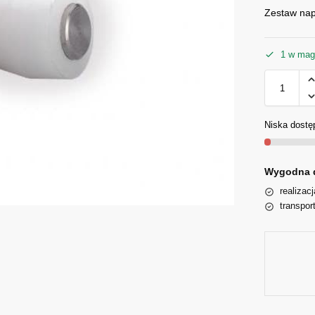
Zestaw nap
1 w mag
Niska dostę
Wygodna 
realizac
transpor