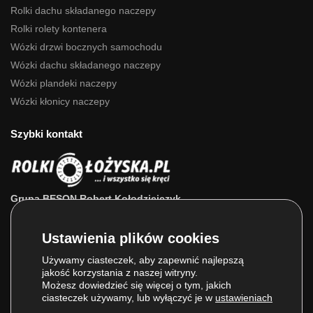
Rolki dachu składanego naczepy
Rolki rolety kontenera
Wózki drzwi bocznych samochodu
Wózki dachu składanego naczepy
Wózki plandeki naczepy
Wózki kłonicy naczepy
Szybki kontakt
Grupa BESON Robert Kołodziejczyk
ul. Powstańców Wlkp. 63a
64-111 Lipno (wlkp.)
Skontaktuj się z nami: 693 800 022, 660 525 823
Używamy ciasteczek, aby zapewnić najlepszą
jakość korzystania z naszej witryny.
E-mail:
sklep@rolkilozyska.pl
Możesz dowiedzieć się więcej o tym, jakich
ciasteczek używamy, lub wyłączyć je w
ustawieniach
.