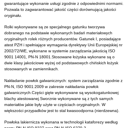
gwarantujące wykonanie usługi zgodnie z odpowiednimi normami.
Pozwala to zagwarantować jakość części dorównującą jakości
oryginału.
Rolki wykonywane są ze specjalnego gatunku tworzywa
dobranego na podstawie wykonanych badań materiałowych
oryginalnych rolek różnych producentów. Gatunek I, posiadające
atest PZH i spełniające wymagania dyrektywy Unii Europejskiej nr
2002/72/WE, wykonane w systemie zarządzania jakością ISO
9001 14001, PN-N 18001.Stosowane łożyska wykonane są o
dwie klasy jakościowe wyżej od podstawowych chińskich łożysk
stosowanych w zamiennikach.
Nakładanie powłok galwanicznych: system zarządzania zgodnie z
PN-N, ISO 9001:2009 w zakresie nakładania powłok
galwanicznych.Części gięte wykonywane są wysokogatunkowej
blachy atestowanej.Sworznie wykonywane są z tych samych
materiałów jakie były użyte w częściach oryginalnych. W
większości przypadków jest to stal kwasoodporna (nierdzewna).
Powłoka lakiernicza wykonana w technologii kataforezy według