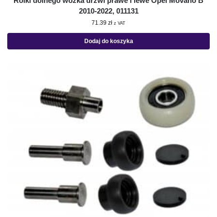
Rolki dolnego wózka drzwi prawe i lewe Opel Movano B
2010-2022, 011131
71.39
zł
z VAT
Dodaj do koszyka