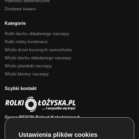
Płatności elektroniczne
Dostawa towaru
Kategorie
Rolki dachu składanego naczepy
Rolki rolety kontenera
Wózki drzwi bocznych samochodu
Wózki dachu składanego naczepy
Wózki plandeki naczepy
Wózki kłonicy naczepy
Szybki kontakt
Grupa BESON Robert Kołodziejczyk
ul. Powstańców Wlkp. 63a
64-111 Lipno (wlkp.)