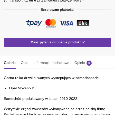
transport już
od 0 zł
(zamówienia powyżej 400 zł)
Bezpieczne płatności
Masz pytania odnośnie produktu?
Galeria
Opis
Informacje dodatkowe
Opinie
0
Górna rolka drzwi suwanych występująca w samochodach:
Opel Movano B
Samochód produkowany w latach 2010-2022.
Wszystkie części zawiasów wykonywane są przez polską firmę.
Kształtowanie blach, wtryskiwanie rolek, toczenie sworzni odbywa