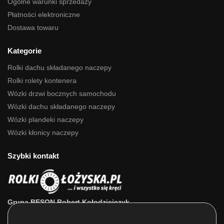
Ogólne warunki sprzedaży
Płatności elektroniczne
Dostawa towaru
Kategorie
Rolki dachu składanego naczepy
Rolki rolety kontenera
Wózki drzwi bocznych samochodu
Wózki dachu składanego naczepy
Wózki plandeki naczepy
Wózki kłonicy naczepy
Szybki kontakt
Grupa BESON Robert Kołodziejczyk
ul. Powstańców Wlkp. 63a
64-111 Lipno (wlkp.)