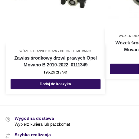
WÓZEK DR
Wózek śro
Movano
WÓZEK DRZWI BOCZNYCH OPEL MOVANO
Zawias środkowy drzwi prawych Opel
Movano B 2010-2022, 0111349
196.29
zł
z VAT
Dodaj do koszyka
Wygodna dostawa
Wybierz kuriera lub paczkomat
Szybka realizacja