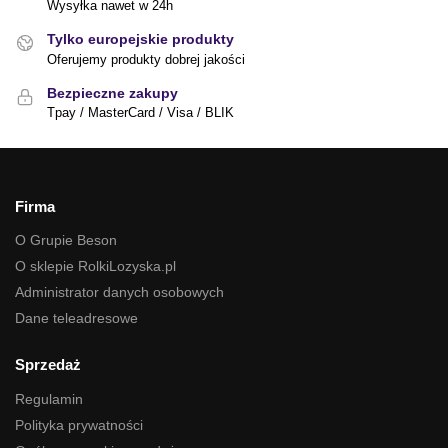
Wysyłka nawet w 24h
Tylko europejskie produkty
Oferujemy produkty dobrej jakości
Bezpieczne zakupy
Tpay / MasterCard / Visa / BLIK
Firma
O Grupie Beson
O sklepie RolkiLozyska.pl
Administrator danych osobowych
Dane teleadresowe
Sprzedaż
Regulamin
Polityka prywatności