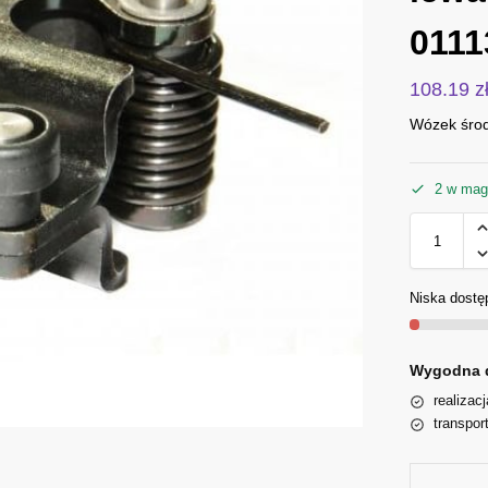
0111
108.19
z
Wózek środ
2 w mag
Niska dostę
Wygodna 
realizac
transpor