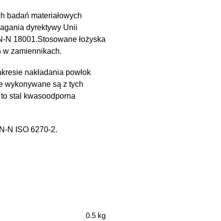
ch badań materiałowych
magania dyrektywy Unii
PN-N 18001.Stosowane łożyska
h w zamiennikach.
kresie nakładania powłok
e wykonywane są z tych
 to stal kwasoodporna
PN-N ISO 6270-2.
0.5 kg