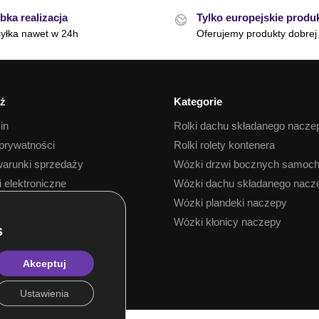
bka realizacja
Tylko europejskie produ
yłka nawet w 24h
Oferujemy produkty dobrej 
ż
Kategorie
in
Rolki dachu składanego nacze
 prywatności
Rolki rolety kontenera
arunki sprzedaży
Wózki drzwi bocznych samoc
i elektroniczne
Wózki dachu składanego nacz
 towaru
Wózki plandeki naczepy
Wózki kłonicy naczepy
Akceptuj
Ustawienia