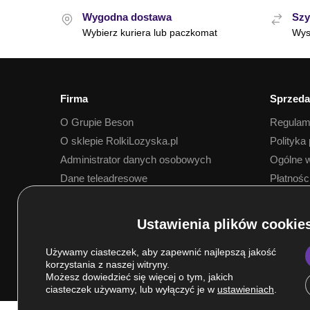
Wygodna dostawa
Szy
Wybierz kuriera lub paczkomat
Wys
Firma
Sprzeda
O Grupie Beson
Regulam
O sklepie RolkiLozyska.pl
Polityka
Administrator danych osobowych
Ogólne w
Dane teleadresowe
Płatnośc
Dostawa
Używamy ciasteczek, aby zapewnić najlepszą jakość
korzystania z naszej witryny.
Możesz dowiedzieć się więcej o tym, jakich
ciasteczek używamy, lub wyłączyć je w
ustawieniach
.