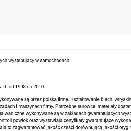
ych występujący w samochodach:
ach od 1998 do 2010.
konywane są przez polską firmę. Kształtowanie blach, wtryskiw
ządach i maszynach firmy. Potrzebne surowce, materiały dostar
e i galwaniczne wykonywane są w zakładach gwarantujących wy
kontroli powłok oraz wystawiają certyfikaty gwarantujące wykona
a to zagwarantować jakość części dorównującą jakości orygin