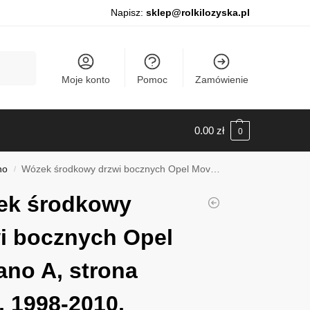
Napisz:
sklep@rolkilozyska.pl
Szukaj
Moje konto
Pomoc
Zamówienie
0.00
zł
0
no
Wózek środkowy drzwi bocznych Opel Movano A, strona lewa, 1998-2010, 011135
/
ek środkowy
i bocznych Opel
no A, strona
, 1998-2010,