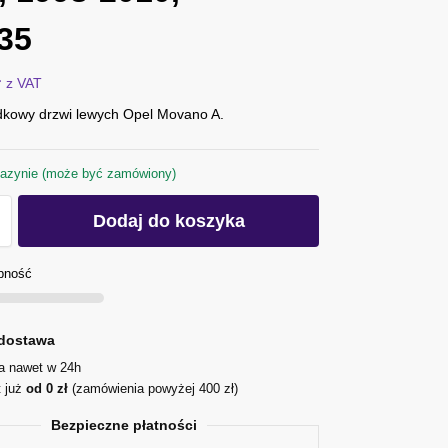
35
ł
z VAT
kowy drzwi lewych Opel Movano A.
azynie (może być zamówiony)
Dodaj do koszyka
pność
dostawa
ja nawet w 24h
t już
od 0 zł
(zamówienia powyżej 400 zł)
Bezpieczne płatności