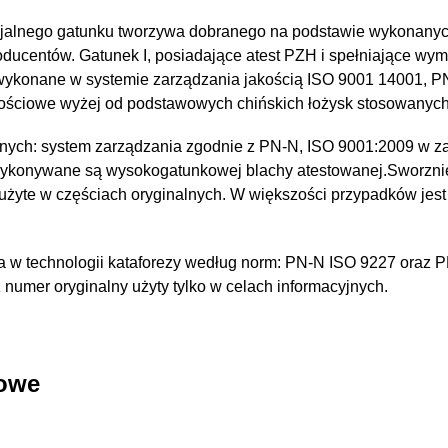
jalnego gatunku tworzywa dobranego na podstawie wykonany
oducentów. Gatunek I, posiadające atest PZH i spełniające wy
 wykonane w systemie zarządzania jakością ISO 9001 14001, 
kościowe wyżej od podstawowych chińskich łożysk stosowanyc
nych: system zarządzania zgodnie z PN-N, ISO 9001:2009 w za
wykonywane są wysokogatunkowej blachy atestowanej.Sworzni
 użyte w częściach oryginalnych. W większości przypadków jest
 w technologii kataforezy według norm: PN-N ISO 9227 oraz 
umer oryginalny użyty tylko w celach informacyjnych.
kowe