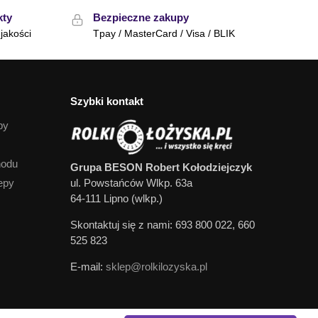
kty
Bezpieczne zakupy
jakości
Tpay / MasterCard / Visa / BLIK
Szybki kontakt
py
hodu
Grupa BESON Robert Kołodziejczyk
epy
ul. Powstańców Wlkp. 63a
64-111 Lipno (wlkp.)
Skontaktuj się z nami: 693 800 022, 660
525 823
E-mail:
sklep@rolkilozyska.pl