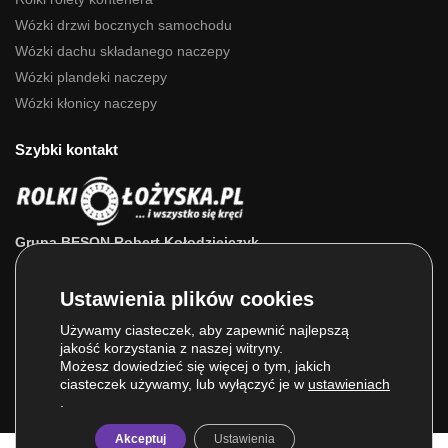
Wózki drzwi bocznych samochodu
Wózki dachu składanego naczepy
Wózki plandeki naczepy
Wózki kłonicy naczepy
Szybki kontakt
Grupa BESON Robert Kołodziejczyk
ul. Powstańców Wlkp. 63a
64-111 Lipno (wlkp.)
Skontaktuj się z nami: 693 800 022, 660 525 823
Używamy ciasteczek, aby zapewnić najlepszą
jakość korzystania z naszej witryny.
E-mail:
sklep@rolkilozyska.pl
Możesz dowiedzieć się więcej o tym, jakich
ciasteczek używamy, lub wyłączyć je w
ustawieniach
.
Akceptuj
Ustawienia