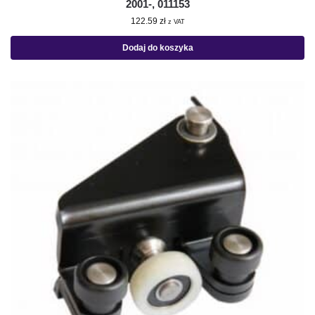
2001-, 011153
122.59
zł
z VAT
Dodaj do koszyka