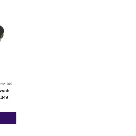
NV 400
wych
1349