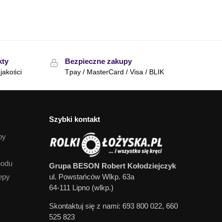
kty
Bezpieczne zakupy
jakości
Tpay / MasterCard / Visa / BLIK
Szybki kontakt
py
hodu
Grupa BESON Robert Kołodziejczyk
epy
ul. Powstańców Wlkp. 63a
64-111 Lipno (wlkp.)
Skontaktuj się z nami: 693 800 022, 660
525 823