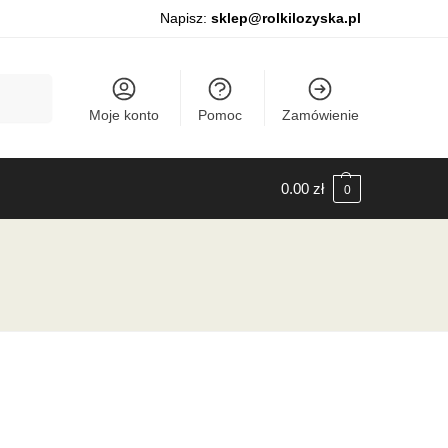
Napisz:
sklep@rolkilozyska.pl
Szukaj
Moje konto
Pomoc
Zamówienie
0.00
zł
0