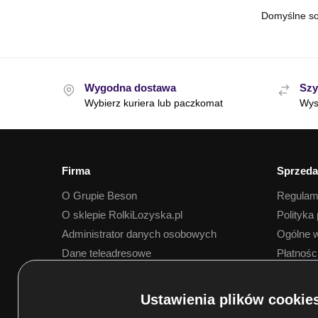
Wygodna dostawa
Szy
Wybierz kuriera lub paczkomat
Wys
Firma
Sprzeda
O Grupie Beson
Regulam
O sklepie RolkiLozyska.pl
Polityka
Administrator danych osobowych
Ogólne w
Dane teleadresowe
Płatnośc
Dostawa