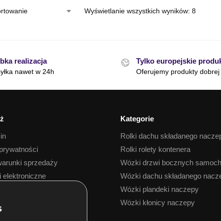
Wyświetlanie wszystkich wyników: 8
bka realizacja
Tylko europejskie produ
yłka nawet w 24h
Oferujemy produkty dobrej 
ż
Kategorie
in
Rolki dachu składanego nacze
 prywatności
Rolki rolety kontenera
arunki sprzedaży
Wózki drzwi bocznych samoc
i elektroniczne
Wózki dachu składanego nacz
 towaru
Wózki plandeki naczepy
Wózki kłonicy naczepy