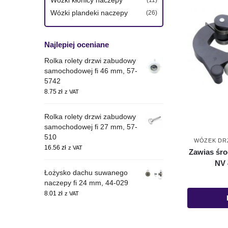
Wózki plandeki naczepy
(26)
Najlepiej oceniane
Rolka rolety drzwi zabudowy
samochodowej fi 46 mm, 57-
5742
8.75
zł
z VAT
Rolka rolety drzwi zabudowy
samochodowej fi 27 mm, 57-
510
WÓZEK DRZ
16.56
zł
z VAT
Zawias śr
NV 
Łożysko dachu suwanego
naczepy fi 24 mm, 44-029
8.01
zł
z VAT