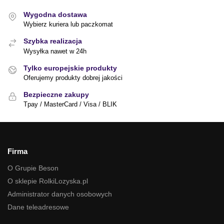
Wygodna dostawa
Wybierz kuriera lub paczkomat
Szybka realizacja
Wysyłka nawet w 24h
Tylko europejskie produkty
Oferujemy produkty dobrej jakości
Bezpieczne zakupy
Tpay / MasterCard / Visa / BLIK
Firma
O Grupie Beson
O sklepie RolkiLozyska.pl
Administrator danych osobowych
Dane teleadresowe