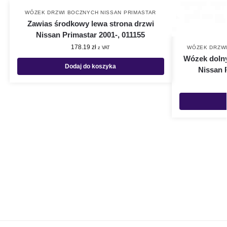
WÓZEK DRZWI BOCZNYCH NISSAN PRIMASTAR
Zawias środkowy lewa strona drzwi
Nissan Primastar 2001-, 011155
178.19
zł
WÓZEK DRZWI
z VAT
Wózek dolny
Dodaj do koszyka
Nissan 