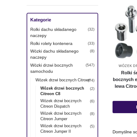
Kategorie
Rolki dachu składanego
(32)
naczepy
Rolki rolety kontenera
(33)
Wózki dachu składanego
(8)
naczepy
Wózki drzwi bocznych
(547)
WÓZEK D
samochodu
Rolki 
bocznych e
Wózek drzwi bocznych Citroen
(74)
lewa Citro
Wózek drzwi bocznych
(2)
Citreon C8
Wózek drzwi bocznych
(6)
Citreon Dispatch
Wózek drzwi bocznych
(8)
Citreon Jumper
Wózek drzwi bocznych
(5)
Citreon Jumper II