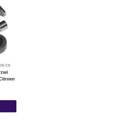
ON C8
rzwi
Citroen