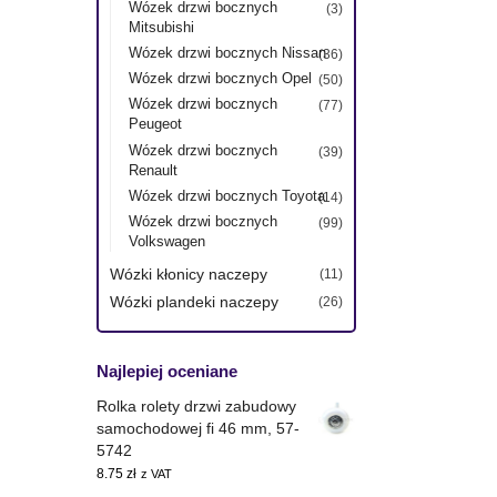
Wózek drzwi bocznych
(3)
Mitsubishi
Wózek drzwi bocznych Nissan
(36)
Wózek drzwi bocznych Opel
(50)
Wózek drzwi bocznych
(77)
Peugeot
Wózek drzwi bocznych
(39)
Renault
Wózek drzwi bocznych Toyota
(14)
Wózek drzwi bocznych
(99)
Volkswagen
Wózki kłonicy naczepy
(11)
Wózki plandeki naczepy
(26)
Najlepiej oceniane
Rolka rolety drzwi zabudowy
samochodowej fi 46 mm, 57-
5742
8.75
zł
z VAT