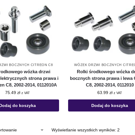
RZWI BOCZNYCH CITREON C8
WÓZEK DRZWI BOCZNYCH CITRE
środkowego wózka drzwi
Rolki środkowego wózka d
lektrycznych strona prawa i
bocznych strona prawa i lewa 
en C8, 2002-2014, 0112010A
C8, 2002-2014, 0112010
75.49
zł
63.99
zł
z VAT
z VAT
Dodaj do koszyka
Dodaj do koszyka
Wyświetlanie wszystkich wyników: 2