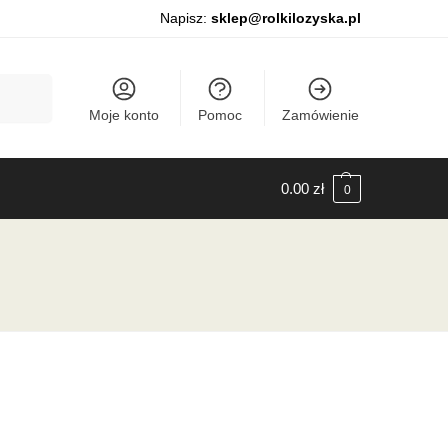
Napisz:
sklep@rolkilozyska.pl
Szukaj
Moje konto
Pomoc
Zamówienie
0.00
zł
0