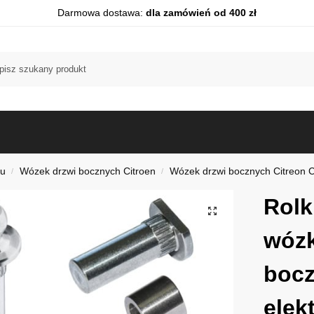
Darmowa dostawa:
dla zamówień od 400 zł
du
Wózek drzwi bocznych Citroen
Wózek drzwi bocznych Citreon 
/
/
Rolk
wózk
boc
elek