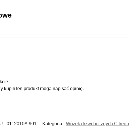
kowe
kcie.
zy kupili ten produkt mogą napisać opinię.
U:
0112010A.901
Kategoria:
Wózek drzwi bocznych Citreo