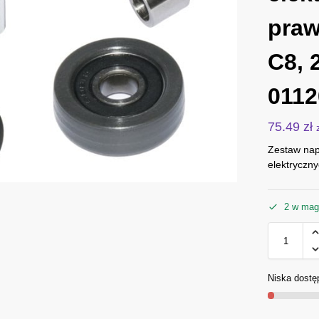
praw
C8, 
011
75.49
zł
Zestaw nap
elektryczn
2 w mag
Niska dostę