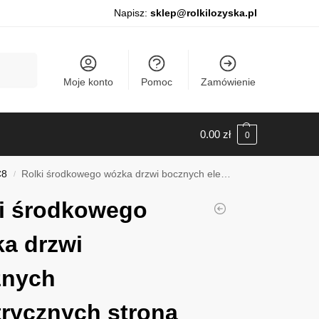
Napisz:
sklep@rolkilozyska.pl
Szukaj
Moje konto
Pomoc
Zamówienie
0.00
zł
0
C8
Rolki środkowego wózka drzwi bocznych elektrycznych strona prawa i lewa Citroen C8, 2002-2014, 0112010A
/
i środkowego
a drzwi
znych
trycznych strona