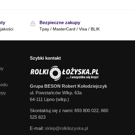
kty
Bezpieczne zakupy
jakości
Tpay / MasterCard / Visa / BLIK
Szybki kontakt
py
hodu
Grupa BESON Robert Kołodziejczyk
epy
ul. Powstańców Wlkp. 63a
64-111 Lipno (wlkp.)
Skontaktuj się z nami: 693 800 022, 660
525 823
E-mail:
sklep@rolkilozyska.pl