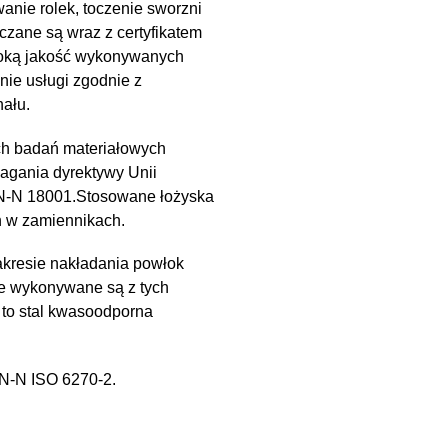
anie rolek, toczenie sworzni
czane są wraz z certyfikatem
soką jakość wykonywanych
nie usługi zgodnie z
ału.
ch badań materiałowych
magania dyrektywy Unii
PN-N 18001.Stosowane łożyska
h w zamiennikach.
kresie nakładania powłok
e wykonywane są z tych
 to stal kwasoodporna
PN-N ISO 6270-2.