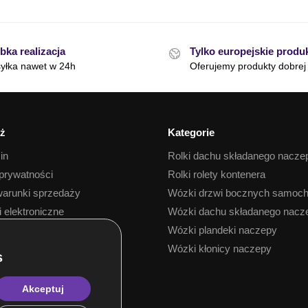
bka realizacja
Tylko europejskie produ
yłka nawet w 24h
Oferujemy produkty dobrej 
ż
Kategorie
in
Rolki dachu składanego nacze
 prywatności
Rolki rolety kontenera
arunki sprzedaży
Wózki drzwi bocznych samoc
i elektroniczne
Wózki dachu składanego nacz
 towaru
Wózki plandeki naczepy
Wózki kłonicy naczepy
Akceptuj