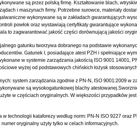
konywane są przez polską firmę. Kształtowanie blach, wtryskiw
ządach i maszynach firmy. Potrzebne surowce, materiały dostar
e i galwaniczne wykonywane są w zakładach gwarantujących wy
kontroli powłok oraz wystawiają certyfikaty gwarantujące wykona
a to zagwarantować jakość części dorównującą jakości orygin
jalnego gatunku tworzywa dobranego na podstawie wykonany
oducentów. Gatunek I, posiadające atest PZH i spełniające wy
 wykonane w systemie zarządzania jakością ISO 9001 14001, 
kościowe wyżej od podstawowych chińskich łożysk stosowanyc
nych: system zarządzania zgodnie z PN-N, ISO 9001:2009 w za
wykonywane są wysokogatunkowej blachy atestowanej.Sworzni
 użyte w częściach oryginalnych. W większości przypadków jest
 w technologii kataforezy według norm: PN-N ISO 9227 oraz 
umer oryginalny użyty tylko w celach informacyjnych.