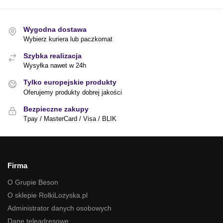
Wygodna dostawa
Wybierz kuriera lub paczkomat
Szybka realizacja
Wysyłka nawet w 24h
Tylko europejskie produkty
Oferujemy produkty dobrej jakości
Bezpieczne zakupy
Tpay / MasterCard / Visa / BLIK
Firma
O Grupie Beson
O sklepie RolkiLozyska.pl
Administrator danych osobowych
Dane teleadresowe