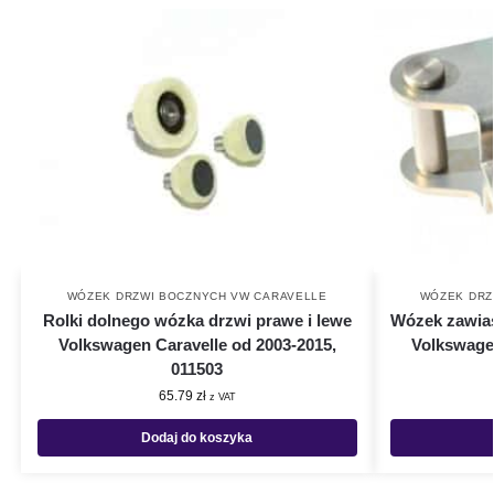
WÓZEK DRZWI BOCZNYCH VW CARAVELLE
WÓZEK DRZ
Rolki dolnego wózka drzwi prawe i lewe
Wózek zawia
Volkswagen Caravelle od 2003-2015,
Volkswagen
011503
65.79
zł
z VAT
Dodaj do koszyka