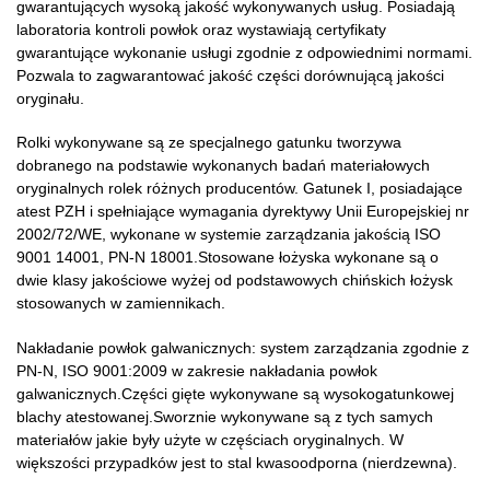
gwarantujących wysoką jakość wykonywanych usług. Posiadają
laboratoria kontroli powłok oraz wystawiają certyfikaty
gwarantujące wykonanie usługi zgodnie z odpowiednimi normami.
Pozwala to zagwarantować jakość części dorównującą jakości
oryginału.
Rolki wykonywane są ze specjalnego gatunku tworzywa
dobranego na podstawie wykonanych badań materiałowych
oryginalnych rolek różnych producentów. Gatunek I, posiadające
atest PZH i spełniające wymagania dyrektywy Unii Europejskiej nr
2002/72/WE, wykonane w systemie zarządzania jakością ISO
9001 14001, PN-N 18001.Stosowane łożyska wykonane są o
dwie klasy jakościowe wyżej od podstawowych chińskich łożysk
stosowanych w zamiennikach.
Nakładanie powłok galwanicznych: system zarządzania zgodnie z
PN-N, ISO 9001:2009 w zakresie nakładania powłok
galwanicznych.Części gięte wykonywane są wysokogatunkowej
blachy atestowanej.Sworznie wykonywane są z tych samych
materiałów jakie były użyte w częściach oryginalnych. W
większości przypadków jest to stal kwasoodporna (nierdzewna).