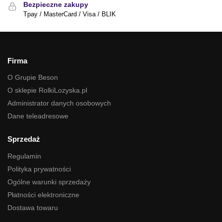
Bezpieczne zakupy
Tpay / MasterCard / Visa / BLIK
Firma
O Grupie Beson
O sklepie RolkiLozyska.pl
Administrator danych osobowych
Dane teleadresowe
Sprzedaż
Regulamin
Polityka prywatności
Ogólne warunki sprzedaży
Płatności elektroniczne
Dostawa towaru