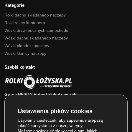
Kategorie
Rolki dachu składanego naczepy
Rolki rolety kontenera
Wózki drzwi bocznych samochodu
Wózki dachu składanego naczepy
Wózki plandeki naczepy
Wózki kłonicy naczepy
Szybki kontakt
Grupa BESON Robert Kołodziejczyk
ul. Powstańców Wlkp. 63a
64-111 Lipno (wlkp.)
Skontaktuj się z nami: 693 800 022, 660 525 823
Używamy ciasteczek, aby zapewnić najlepszą
jakość korzystania z naszej witryny.
E-mail:
sklep@rolkilozyska.pl
Możesz dowiedzieć się więcej o tym, jakich