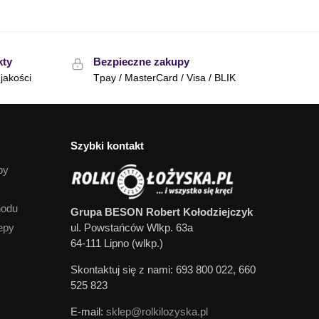
kty
Bezpieczne zakupy
jakości
Tpay / MasterCard / Visa / BLIK
Szybki kontakt
py
hodu
Grupa BESON Robert Kołodziejczyk
epy
ul. Powstańców Wlkp. 63a
64-111 Lipno (wlkp.)
Skontaktuj się z nami: 693 800 022, 660
525 823
E-mail:
sklep@rolkilozyska.pl