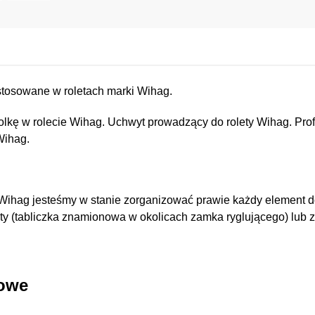
stosowane w roletach marki Wihag.
rolkę w rolecie Wihag. Uchwyt prowadzący do rolety Wihag. Pro
Wihag.
 Wihag jesteśmy w stanie zorganizować prawie każdy element do
ty (tabliczka znamionowa w okolicach zamka ryglującego) lub z
kowe