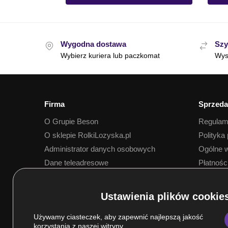
Wygodna dostawa
Szy
Wybierz kuriera lub paczkomat
Wys
Firma
Sprzeda
O Grupie Beson
Regulam
O sklepie RolkiLozyska.pl
Polityka
Administrator danych osobowych
Ogólne w
Dane teleadresowe
Płatnośc
Dostawa
Używamy ciasteczek, aby zapewnić najlepszą jakość
korzystania z naszej witryny.