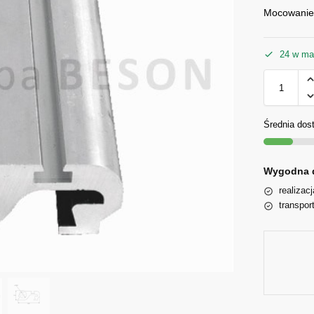
Mocowanie 
24 w ma
Średnia dos
Wygodna 
realizac
transpor