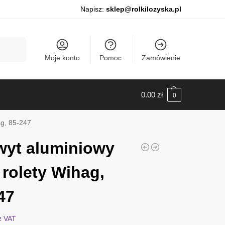
Napisz:
sklep@rolkilozyska.pl
Szukaj
Moje konto
Pomoc
Zamówienie
0.00
zł
0
ag, 85-247
yt aluminiowy
i rolety Wihag,
47
z VAT