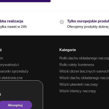
bka realizacja
Tylko europejskie produ
yłka nawet w 24h
Oferujemy produkty dobrej 
ż
Kategorie
in
Rolki dachu składanego nacze
 prywatności
Rolki rolety kontenera
arunki sprzedaży
Wózki drzwi bocznych samoc
i elektroniczne
Wózki dachu składanego nacz
 towaru
Wózki plandeki naczepy
Wózki kłonicy naczepy
Akceptuj