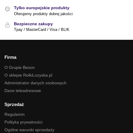
Tylko europejskie produkty
Oferujemy produkty dobrej jakości
Bezpieczne zakupy
Tpay / MasterCard / Visa / BLIK
Firma
O Grupie Beson
O sklepie RolkiLozyska.pl
Administrator danych osobowych
Dane teleadresowe
Sprzedaż
Regulamin
Polityka prywatności
Ogólne warunki sprzedaży