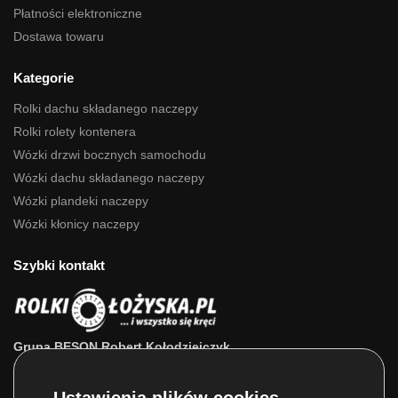
Płatności elektroniczne
Dostawa towaru
Kategorie
Rolki dachu składanego naczepy
Rolki rolety kontenera
Wózki drzwi bocznych samochodu
Wózki dachu składanego naczepy
Wózki plandeki naczepy
Wózki kłonicy naczepy
Szybki kontakt
Grupa BESON Robert Kołodziejczyk
ul. Powstańców Wlkp. 63a
64-111 Lipno (wlkp.)