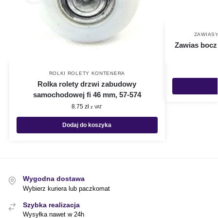
ZAWIAS
Zawias bocz
ROLKI ROLETY KONTENERA
Rolka rolety drzwi zabudowy
samochodowej fi 46 mm, 57-574
8.75
zł
z VAT
Dodaj do koszyka
Wygodna dostawa
Wybierz kuriera lub paczkomat
Szybka realizacja
Wysyłka nawet w 24h