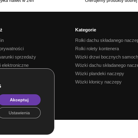
yłka nawet w 24h
Oferujemy produkty dobrej 
ż
Kategorie
in
Rolki dachu składanego nacze
 prywatności
Rolki rolety kontenera
arunki sprzedaży
Wózki drzwi bocznych samoc
i elektroniczne
Wózki dachu składanego nacz
 towaru
Wózki plandeki naczepy
Wózki kłonicy naczepy
Akceptuj
Ustawienia