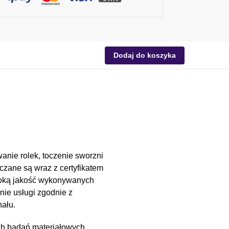
Dodaj do koszyka
anie rolek, toczenie sworzni
czane są wraz z certyfikatem
soką jakość wykonywanych
nie usługi zgodnie z
ału.
ch badań materiałowych