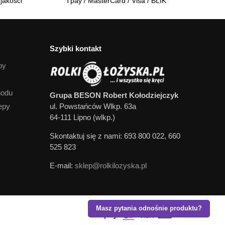
jakości
Tpay / MasterCard / Visa / BLIK
Szybki kontakt
py
hodu
Grupa BESON Robert Kołodziejczyk
epy
ul. Powstańców Wlkp. 63a
64-111 Lipno (wlkp.)
Skontaktuj się z nami: 693 800 022, 660
525 823
E-mail:
sklep@rolkilozyska.pl
Masz pytania odnośnie produktu?