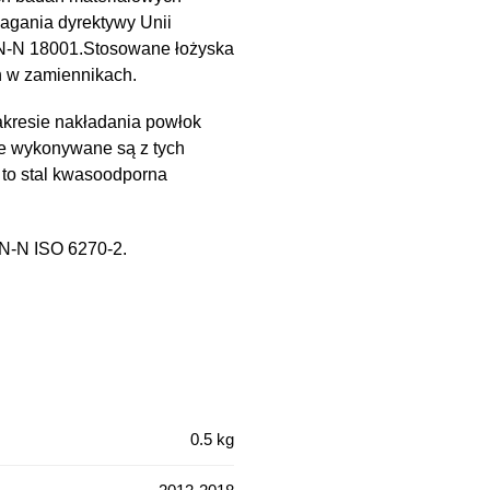
magania dyrektywy Unii
PN-N 18001.Stosowane łożyska
h w zamiennikach.
kresie nakładania powłok
e wykonywane są z tych
 to stal kwasoodporna
PN-N ISO 6270-2.
0.5 kg