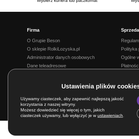
Wybierz kuriera lub paczkomat
Wys
Firma
Sprzeda
O Grupie Beson
Regulam
O sklepie RolkiLozyska.pl
Polityka
Administrator danych osobowych
Ogólne w
Dane teleadresowe
Płatnośc
Dostawa
Używamy ciasteczek, aby zapewnić najlepszą jakość
korzystania z naszej witryny.
Możesz dowiedzieć się więcej o tym, jakich
ciasteczek używamy, lub wyłączyć je w
ustawieniach
.
© Grupa BESON 2025. Wszelkie prawa zastrzeżone.