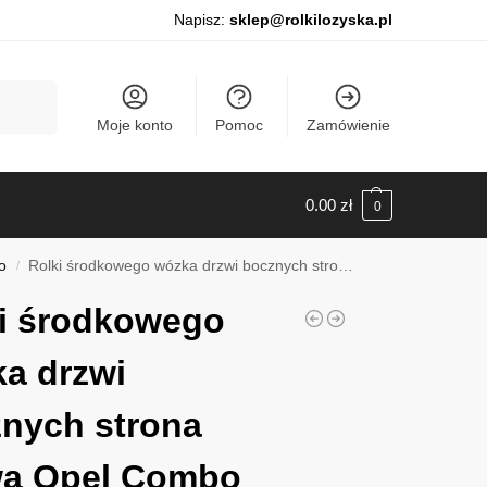
Napisz:
sklep@rolkilozyska.pl
Szukaj
Moje konto
Pomoc
Zamówienie
0.00
zł
0
o
Rolki środkowego wózka drzwi bocznych strona prawa Opel Combo D, 2012-2018, 011025
/
i środkowego
a drzwi
nych strona
wa Opel Combo