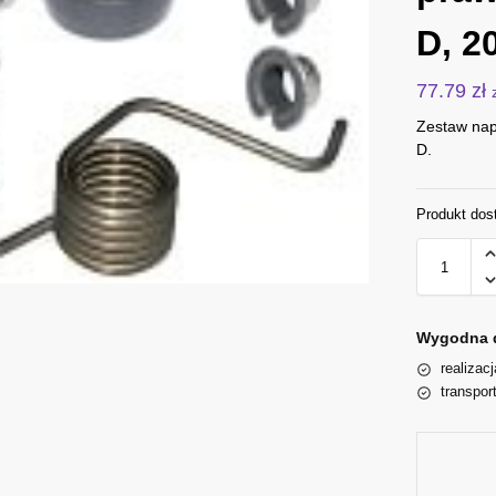
D, 2
77.79
zł
Zestaw nap
D.
Produkt dos
Wygodna 
realizac
transpor