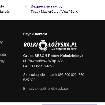
kty
Bezpieczne zakupy
jakości
Tpay / MasterCard / Visa / BLIK
Szybki kontakt
py
hodu
Grupa BESON Robert Kołodziejczyk
epy
ul. Powstańców Wlkp. 63a
64-111 Lipno (wlkp.)
Skontaktuj się z nami: 693 800 022, 660
525 823
E-mail:
sklep@rolkilozyska.pl