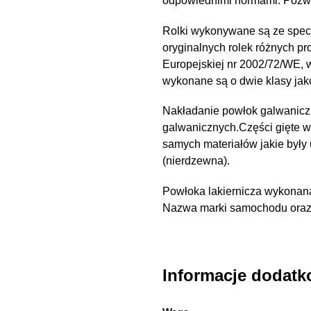
odpowiednimi normami. Pozwal
Rolki wykonywane są ze spec
oryginalnych rolek różnych pr
Europejskiej nr 2002/72/WE,
wykonane są o dwie klasy ja
Nakładanie powłok galwanicz
galwanicznych.Części gięte 
samych materiałów jakie były
(nierdzewna).
Powłoka lakiernicza wykonana
Nazwa marki samochodu oraz n
Informacje dodat