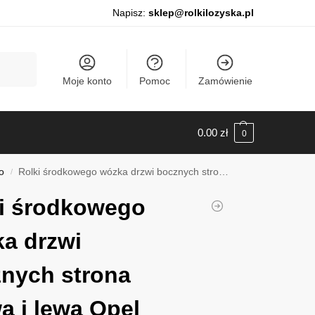
Napisz:
sklep@rolkilozyska.pl
Szukaj
Moje konto
Pomoc
Zamówienie
0.00
zł
0
o
Rolki środkowego wózka drzwi bocznych strona prawa i lewa Opel Combo C, 2001-2011, 011028
/
i środkowego
a drzwi
nych strona
a i lewa Opel