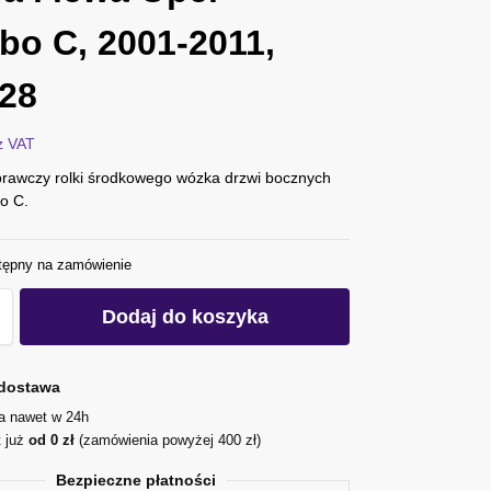
o C, 2001-2011,
28
z VAT
rawczy rolki środkowego wózka drzwi bocznych
o C.
tępny na zamówienie
Dodaj do koszyka
dostawa
ja nawet w 24h
t już
od 0 zł
(zamówienia powyżej 400 zł)
Bezpieczne płatności