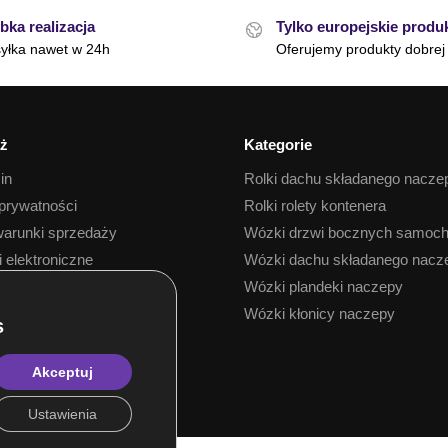
bka realizacja
Tylko europejskie produ
yłka nawet w 24h
Oferujemy produkty dobrej 
ż
Kategorie
in
Rolki dachu składanego nacze
 prywatności
Rolki rolety kontenera
arunki sprzedaży
Wózki drzwi bocznych samoc
i elektroniczne
Wózki dachu składanego nacz
 towaru
Wózki plandeki naczepy
Wózki kłonicy naczepy
Akceptuj
Ustawienia