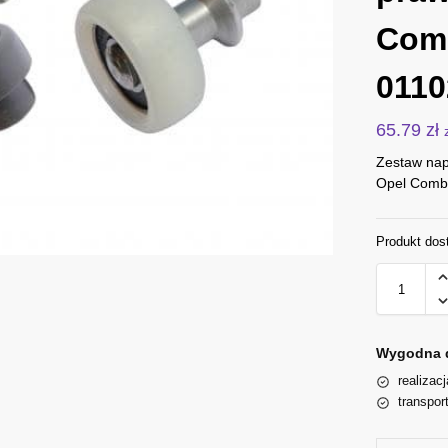
Comb
0110
65.79
zł
Zestaw nap
Opel Comb
Produkt dos
Wygodna 
realizac
transpor