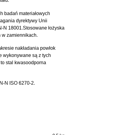
ału.
ch badań materiałowych
magania dyrektywy Unii
PN-N 18001.Stosowane łożyska
h w zamiennikach.
kresie nakładania powłok
e wykonywane są z tych
 to stal kwasoodporna
PN-N ISO 6270-2.