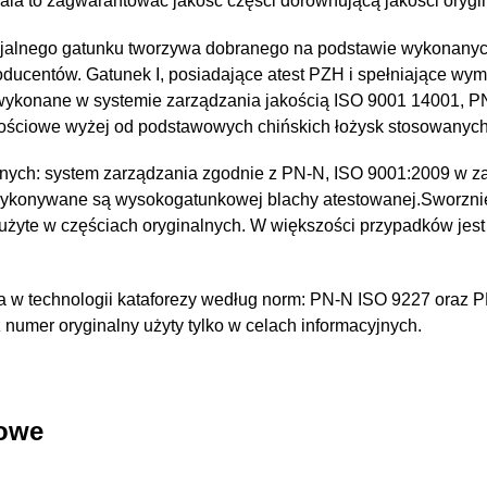
a to zagwarantować jakość części dorównującą jakości orygin
jalnego gatunku tworzywa dobranego na podstawie wykonany
oducentów. Gatunek I, posiadające atest PZH i spełniające wy
 wykonane w systemie zarządzania jakością ISO 9001 14001, 
kościowe wyżej od podstawowych chińskich łożysk stosowanyc
nych: system zarządzania zgodnie z PN-N, ISO 9001:2009 w za
wykonywane są wysokogatunkowej blachy atestowanej.Sworzni
 użyte w częściach oryginalnych. W większości przypadków jest
 w technologii kataforezy według norm: PN-N ISO 9227 oraz 
umer oryginalny użyty tylko w celach informacyjnych.
kowe