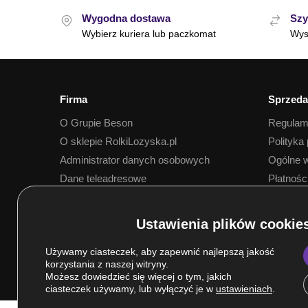
Wygodna dostawa
Szy
Wybierz kuriera lub paczkomat
Wys
Firma
Sprzeda
O Grupie Beson
Regulam
O sklepie RolkiLozyska.pl
Polityka
Administrator danych osobowych
Ogólne w
Dane teleadresowe
Płatnośc
Dostawa
Używamy ciasteczek, aby zapewnić najlepszą jakość
korzystania z naszej witryny.
Możesz dowiedzieć się więcej o tym, jakich
ciasteczek używamy, lub wyłączyć je w
ustawieniach
.