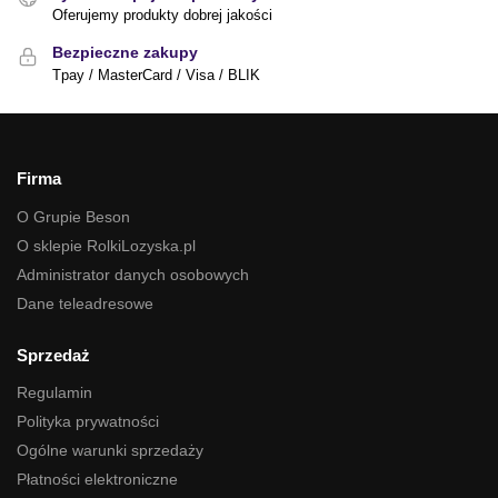
Oferujemy produkty dobrej jakości
Bezpieczne zakupy
Tpay / MasterCard / Visa / BLIK
Firma
O Grupie Beson
O sklepie RolkiLozyska.pl
Administrator danych osobowych
Dane teleadresowe
Sprzedaż
Regulamin
Polityka prywatności
Ogólne warunki sprzedaży
Płatności elektroniczne