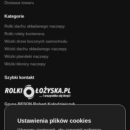
Dostawa towaru
Kategorie
Rolki dachu składanego naczepy
Rolki rolety kontenera
Wózki drzwi bocznych samochodu
Wózki dachu składanego naczepy
Wózki plandeki naczepy
Wózki kłonicy naczepy
Szybki kontakt
Grupa BESON Robert Kołodziejczyk
ul. Powstańców Wlkp. 63a
64-111 Lipno (wlkp.)
Skontaktuj się z nami: 693 800 022, 660 525 823
Używamy ciasteczek, aby zapewnić najlepszą