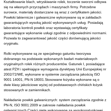
Kształtowanie blach, wtryskiwanie rolek, toczenie sworzni odbywa
się na własnych przyrządach i maszynach firmy. Potrzebne
surowce, materiały dostarczane są wraz z certyfikatem jakości.
Powłoki lakiernicze i galwaniczne wykonywane są w zakładach
gwarantujących wysoką jakość wykonywanych usług. Posiadają
laboratoria kontroli powłok oraz wystawiają certyfikaty
gwarantujące wykonanie usługi zgodnie z odpowiednimi normami.
Pozwala to zagwarantować jakość części dorównującą jakości
oryginału.
Rolki wykonywane są ze specjalnego gatunku tworzywa
dobranego na podstawie wykonanych badań materiałowych
oryginalnych rolek różnych producentów. Gatunek I, posiadające
atest PZH i spełniające wymagania dyrektywy Unii Europejskiej nr
2002/72/WE, wykonane w systemie zarządzania jakością ISO
9001 14001, PN-N 18001.Stosowane łożyska wykonane są o
dwie klasy jakościowe wyżej od podstawowych chińskich łożysk
stosowanych w zamiennikach.
Nakładanie powłok galwanicznych: system zarządzania zgodnie z
PN-N, ISO 9001:2009 w zakresie nakładania powłok
galwanicznych.Części gięte wykonywane są wysokogatunkowej