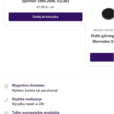
Sprinter 1995-2006, 011383
67.99
zł
z VAT
Dodaj do koszyka
WÓZEK DRZWI
Rolki górneg
Mercedes Sp
Wygodna dostawa
Wybierz kuriera lub paczkomat
Szybka realizacja
Wysyłka nawet w 24h
Tylko europejskie produkty