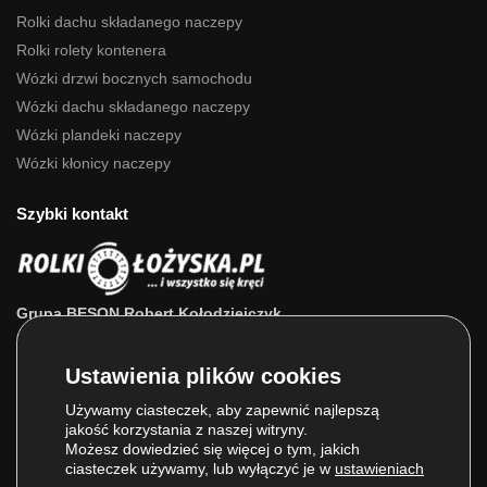
Rolki dachu składanego naczepy
Rolki rolety kontenera
Wózki drzwi bocznych samochodu
Wózki dachu składanego naczepy
Wózki plandeki naczepy
Wózki kłonicy naczepy
Szybki kontakt
Grupa BESON Robert Kołodziejczyk
ul. Powstańców Wlkp. 63a
64-111 Lipno (wlkp.)
Skontaktuj się z nami: 693 800 022, 660 525 823
Używamy ciasteczek, aby zapewnić najlepszą
jakość korzystania z naszej witryny.
E-mail:
sklep@rolkilozyska.pl
Możesz dowiedzieć się więcej o tym, jakich
ciasteczek używamy, lub wyłączyć je w
ustawieniach