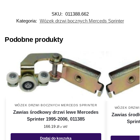
SKU:
011388.662
Kategoria:
Wózek drzwi bocznych Merceds Sprinter
Podobne produkty
WÓZEK DRZWI BOCZNYCH MERCEDS SPRINTER
WÓZEK DRZWI
Zawias środkowy drzwi lewe Mercedes
Zawias środ
Sprinter 1995-2006, 011385
Sprin
166.19
zł
z VAT
Dodaj do koszyka