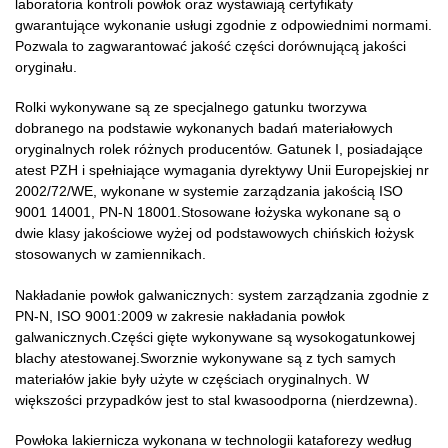
laboratoria kontroli powłok oraz wystawiają certyfikaty
gwarantujące wykonanie usługi zgodnie z odpowiednimi normami.
Pozwala to zagwarantować jakość części dorównującą jakości
oryginału.
Rolki wykonywane są ze specjalnego gatunku tworzywa
dobranego na podstawie wykonanych badań materiałowych
oryginalnych rolek różnych producentów. Gatunek I, posiadające
atest PZH i spełniające wymagania dyrektywy Unii Europejskiej nr
2002/72/WE, wykonane w systemie zarządzania jakością ISO
9001 14001, PN-N 18001.Stosowane łożyska wykonane są o
dwie klasy jakościowe wyżej od podstawowych chińskich łożysk
stosowanych w zamiennikach.
Nakładanie powłok galwanicznych: system zarządzania zgodnie z
PN-N, ISO 9001:2009 w zakresie nakładania powłok
galwanicznych.Części gięte wykonywane są wysokogatunkowej
blachy atestowanej.Sworznie wykonywane są z tych samych
materiałów jakie były użyte w częściach oryginalnych. W
większości przypadków jest to stal kwasoodporna (nierdzewna).
Powłoka lakiernicza wykonana w technologii kataforezy według